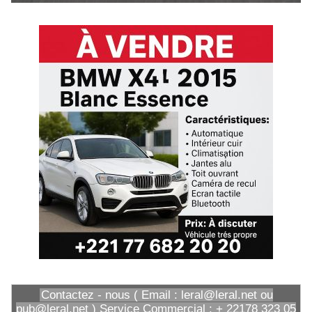
Contactez - nous ( Email : leral@leral.net ou
pub@leral.net ) Service Commercial : + 22178 323 05