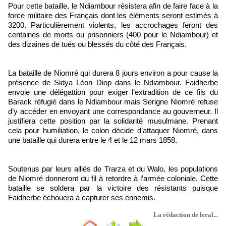
Pour cette bataille, le Ndiambour résistera afin de faire face à la
force militaire des Français dont les éléments seront estimés à
3200. Particulièrement violents, les accrochages feront des
centaines de morts ou prisonniers (400 pour le Ndiambour) et
des dizaines de tués ou blessés du côté des Français.
La bataille de Niomré qui durera 8 jours environ a pour cause la
présence de Sidya Léon Diop dans le Ndiambour. Faidherbe
envoie une délégattion pour exiger l’extradition de ce fils du
Barack réfugié dans le Ndiambour mais Serigne Niomré refuse
d’y accéder en envoyant une correspondance au gouverneur. Il
justifiera cette position par la solidarité musulmane. Prenant
cela pour humiliation, le colon décide d’attaquer Niomré, dans
une bataille qui durera entre le 4 et le 12 mars 1858.
Soutenus par leurs alliés de Trarza et du Walo, les populations
de Niomré donneront du fil à retordre à l’armée coloniale. Cette
bataille se soldera par la victoire des résistants puisque
Faidherbe échouera à capturer ses ennemis.
La rédaction de leral...