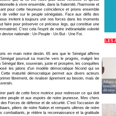
tionnelle à vivre ensemble, dans la fraternité, l’harmonie et
sant pour cette heureuse coïncidence et prions ensemble
e de veiller sur le peuple sénégalais. Face aux défis des
nous invitent à toujours unir nos forces dans les moments
t faire pour préserver ce précieux legs, qui constitue une
mmatériel. C’est cela l’esprit de notre inébranlable volonté
 devise nationale : Un Peuple - Un But - Une Foi.
LES 
ris en main notre destin. 65 ans que le Sénégal affirme
 Sénégal poursuit sa marche vers le progrès, malgré les
n Sénégal libre, souverain, juste et prospère, les conquêtes
 posé les jalons d’un modèle démocratique fécond qui se
e. Cette maturité démocratique permet aux divers acteurs
primer librement, de rivaliser âprement au besoin, mais de
Affaire d
uverain.
terminée
décisive
rer parti de cette force motrice pour redresser ce qui doit
 notre peuple et aux espoirs de notre jeunesse. Mes chers
te des Forces de défense et de sécurité. C’est l’occasion de
rs, piliers de notre Nation et remparts ultimes de notre
 combattants, je réitère la reconnaissance et la gratitude