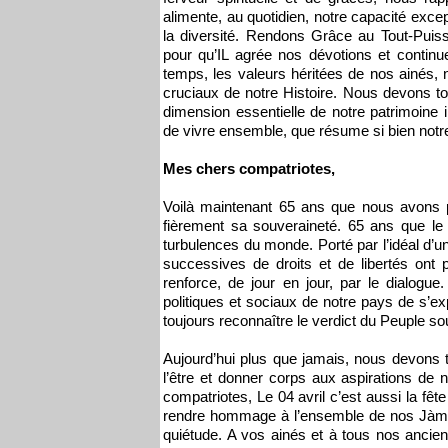
alimente, au quotidien, notre capacité excep
la diversité. Rendons Grâce au Tout-Puis
pour qu’IL agrée nos dévotions et continu
temps, les valeurs héritées de nos ainés, 
cruciaux de notre Histoire. Nous devons tou
dimension essentielle de notre patrimoine i
de vivre ensemble, que résume si bien notre
Mes chers compatriotes,
Voilà maintenant 65 ans que nous avons p
fièrement sa souveraineté. 65 ans que le
turbulences du monde. Porté par l’idéal d’u
successives de droits et de libertés ont
renforce, de jour en jour, par le dialogu
politiques et sociaux de notre pays de s’ex
toujours reconnaître le verdict du Peuple so
Aujourd’hui plus que jamais, nous devons ti
l’être et donner corps aux aspirations de
compatriotes, Le 04 avril c’est aussi la fê
rendre hommage à l’ensemble de nos Jàmbaa
quiétude. A vos ainés et à tous nos anciens