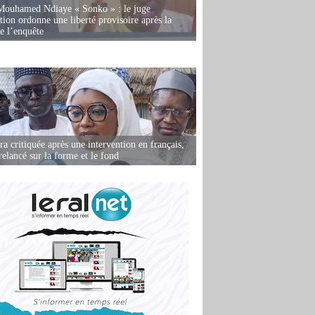
Mouhamed Ndiaye « Sonko » : le juge
tion ordonne une liberté provisoire après la
de l’enquête
 critiquée après une intervention en français,
relancé sur la forme et le fond