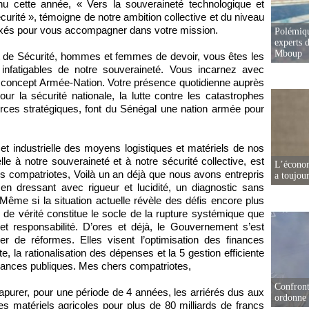
enu cette année, « Vers la souveraineté technologique et
curité », témoigne de notre ambition collective et du niveau
xés pour vous accompagner dans votre mission.
Polémiqu
experts d
Mboup
de Sécurité, hommes et femmes de devoir, vous êtes les
 infatigables de notre souveraineté. Vous incarnez avec
 concept Armée-Nation. Votre présence quotidienne auprès
ur la sécurité nationale, la lutte contre les catastrophes
urces stratégiques, font du Sénégal une nation armée pour
 et industrielle des moyens logistiques et matériels de nos
le à notre souveraineté et à notre sécurité collective, est
L’écono
rs compatriotes, Voilà un an déjà que nous avons entrepris
a toujou
en dressant avec rigueur et lucidité, un diagnostic sans
ême si la situation actuelle révèle des défis encore plus
 de vérité constitue le socle de la rupture systémique que
 responsabilité. D’ores et déjà, le Gouvernement s’est
 de réformes. Elles visent l’optimisation des finances
e, la rationalisation des dépenses et la 5 gestion efficiente
 finances publiques. Mes chers compatriotes,
Confront
 apurer, pour une période de 4 années, les arriérés dus aux
ordonne 
s matériels agricoles pour plus de 80 milliards de francs