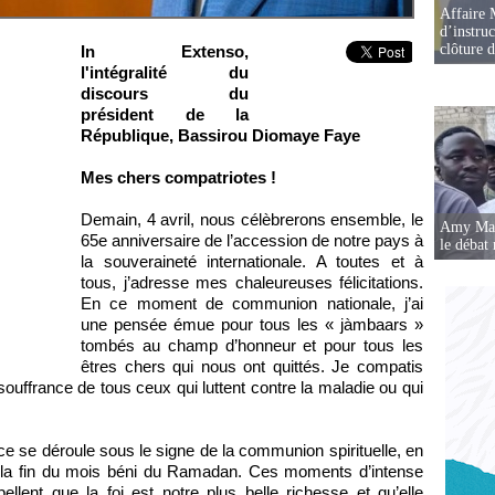
Affaire 
d’instruc
clôture 
In Extenso,
l'intégralité du
discours du
président de la
République, Bassirou Diomaye Faye
Mes chers compatriotes !
Demain, 4 avril, nous célèbrerons ensemble, le
Amy Mara
65e anniversaire de l’accession de notre pays à
le débat 
la souveraineté internationale. A toutes et à
tous, j’adresse mes chaleureuses félicitations.
En ce moment de communion nationale, j’ai
une pensée émue pour tous les « jàmbaars »
tombés au champ d’honneur et pour tous les
êtres chers qui nous ont quittés. Je compatis
souffrance de tous ceux qui luttent contre la maladie ou qui
ce se déroule sous le signe de la communion spirituelle, en
 la fin du mois béni du Ramadan. Ces moments d’intense
ellent que la foi est notre plus belle richesse et qu’elle