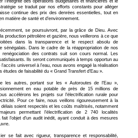
 l’intégrité des opérations budgétaires et financières et le
 stratégie se traduit par nos efforts constants pour alléger
aisse continue des prix des denrées essentielles, tout en
 en matière de santé et d’environnement.
écemment, se poursuivront, par la grâce de Dieu. Avec
la production pétrolière et gazière, nous veillerons à ce que
loitées dans la transparence et le respect absolu de
le sénégalais. Dans le cadre de la réappropriation de nos
 renégociation des contrats suit son cours normal. Les
 satisfaisants. Ils seront communiqués à temps opportun au
 l'accès universel à l'eau, nous avons engagé la réalisation
s études de faisabilité du « Grand Transfert d’Eau ».
e les autres, portant sur les « Autoroutes de l’Eau »,
ovisionnement en eau potable de près de 15 millions de
accélérons les projets sur l’électrification rurale pour
lectricité. Pour ce faire, nous veillons rigoureusement à la
 délais soient respectés et les coûts maîtrisés, notamment
jeurs permettant l’électrification de 2 740 localités
 fait l’objet d’un audit inédit, ayant conduit à des mesures
uvre.
er se fait avec rigueur, transparence et responsabilité,