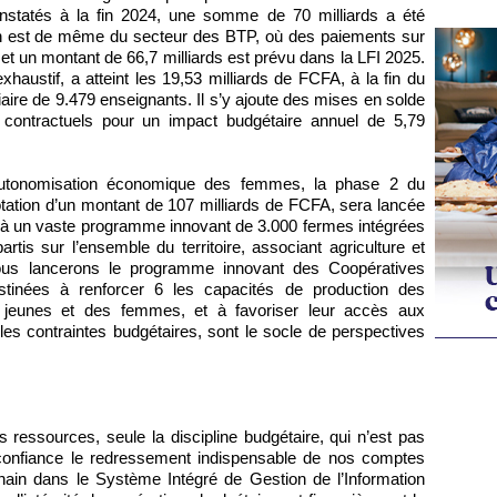
nstatés à la fin 2024, une somme de 70 milliards a été
 en est de même du secteur des BTP, où des paiements sur
s et un montant de 66,7 milliards est prévu dans la LFI 2025.
exhaustif, a atteint les 19,53 milliards de FCFA, à la fin du
iaire de 9.479 enseignants. Il s’y ajoute des mises en solde
 contractuels pour un impact budgétaire annuel de 5,79
l’autonomisation économique des femmes, la phase 2 du
tion d’un montant de 107 milliards de FCFA, sera lancée
e à un vaste programme innovant de 3.000 fermes intégrées
tis sur l’ensemble du territoire, associant agriculture et
nous lancerons le programme innovant des Coopératives
stinées à renforcer 6 les capacités de production des
s jeunes et des femmes, et à favoriser leur accès aux
s contraintes budgétaires, sont le socle de perspectives
ressources, seule la discipline budgétaire, qui n’est pas
confiance le redressement indispensable de nos comptes
chain dans le Système Intégré de Gestion de l’Information