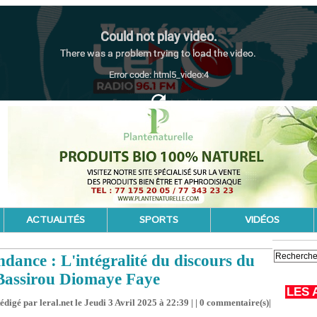
ACTUALITÉS
SPORTS
VIDÉOS
ndance : L'intégralité du discours du
 Bassirou Diomaye Faye
LES 
édigé par leral.net le Jeudi 3 Avril 2025 à 22:39 | |
0
commentaire(s)|