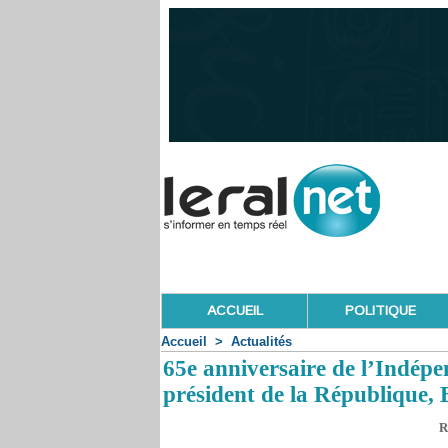
ACCUEIL
POLITIQUE
Accueil
>
Actualités
65e anniversaire de l’Indépe
président de la République,
R