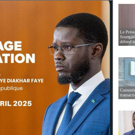
Le Prési
Soumaré 
défend s
Contenti
transact