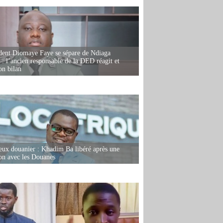
dent Diomaye Faye se sépare de Ndiaga
: l’ancien responsable de la DED réagit et
on bilan
eux douanier : Khadim Ba libéré après une
ion avec les Douanes