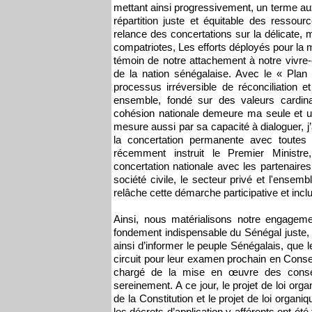
mettant ainsi progressivement, un terme aux
répartition juste et équitable des ressou
relance des concertations sur la délicate, 
compatriotes, Les efforts déployés pour l
témoin de notre attachement à notre vivre-e
de la nation sénégalaise. Avec le « Pl
processus irréversible de réconciliation 
ensemble, fondé sur des valeurs cardina
cohésion nationale demeure ma seule et un
mesure aussi par sa capacité à dialoguer, j
la concertation permanente avec toutes 
récemment instruit le Premier Minist
concertation nationale avec les partenaires
société civile, le secteur privé et l'ense
relâche cette démarche participative et incl
Ainsi, nous matérialisons notre engageme
fondement indispensable du Sénégal juste, s
ainsi d’informer le peuple Sénégalais, que l
circuit pour leur examen prochain en Consei
chargé de la mise en œuvre des consen
sereinement. A ce jour, le projet de loi organ
de la Constitution et le projet de loi organi
les décrets d’application y afférents ont été