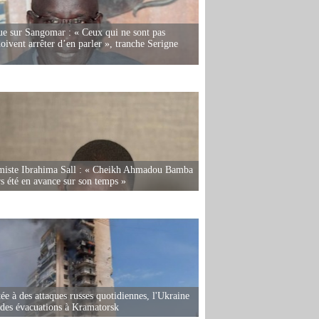
e sur Sangomar : « Ceux qui ne sont pas
oivent arrêter d’en parler », tranche Serigne
miste Ibrahima Sall : « Cheikh Ahmadou Bamba
rs été en avance sur son temps »
ée à des attaques russes quotidiennes, l'Ukraine
des évacuations à Kramatorsk