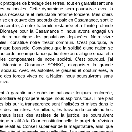
 pratiques de bradage des terres, tout en garantissant une
rces nationales. Cette dynamique sera poursuivie avec la
mais nécessaire et inéluctable réforme foncière. Mes chers
a mise en œuvre des accords de paix en Casamance, sont le
nsemble, à notre fraternité restaurée et à l’unité profonde
an Diomaye pour la Casamance », nous avons engagé un
et de retour digne des populations déplacées. Notre vivre
les, constitue notre trésor commun. C’est pourquoi, la
ique boussole. Convaincu que la solidité d’une nation se
’accorde une importance particulière au dialogue social et à
les composantes de notre société. C’est pourquoi, j’ai
re, Monsieur Ousmane SONKO, d’organiser la grande
 sociaux. Avec les autorités religieuses et coutumières, la
mble des forces vives de la Nation, nous poursuivrons sans
usive.
nt à garantir une cohésion nationale toujours renforcée,
olidaire et prospère auquel nous aspirons tous. Il me plait
es lois sur la transparence sont finalisées et mises dans le
l des ministres. Par ailleurs, les travaux du comité ad hoc
sus issus des assises de la justice, se poursuivent
ique relatif à la Cour constitutionnelle, le projet de révision
que relatif au Conseil supérieur de la magistrature, ainsi que
 finalisés et transmis pour validation. Les textes consacrant