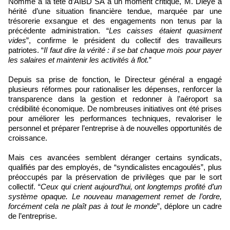
Nommé à la tête d’AIBD SA à un moment critique, M. Dièye a
hérité d’une situation financière tendue, marquée par une
trésorerie exsangue et des engagements non tenus par la
précédente administration. “
Les caisses étaient quasiment
vides
”, confirme le président du collectif des travailleurs
patriotes. “
Il faut dire la vérité : il se bat chaque mois pour payer
les salaires et maintenir les activités à flot.
”
Depuis sa prise de fonction, le Directeur général a engagé
plusieurs réformes pour rationaliser les dépenses, renforcer la
transparence dans la gestion et redonner à l’aéroport sa
crédibilité économique. De nombreuses initiatives ont été prises
pour améliorer les performances techniques, revaloriser le
personnel et préparer l’entreprise à de nouvelles opportunités de
croissance.
Mais ces avancées semblent déranger certains syndicats,
qualifiés par des employés, de “syndicalistes encagoulés”, plus
préoccupés par la préservation de privilèges que par le sort
collectif. “
Ceux qui crient aujourd’hui, ont longtemps profité d’un
système opaque. Le nouveau management remet de l’ordre,
forcément cela ne plaît pas à tout le monde
”, déplore un cadre
de l’entreprise.