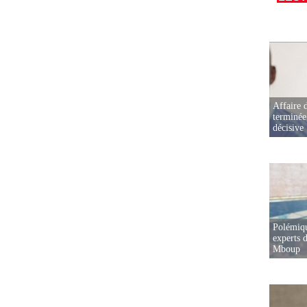
Affaire d
terminée
décisive
Polémiqu
experts d
Mboup