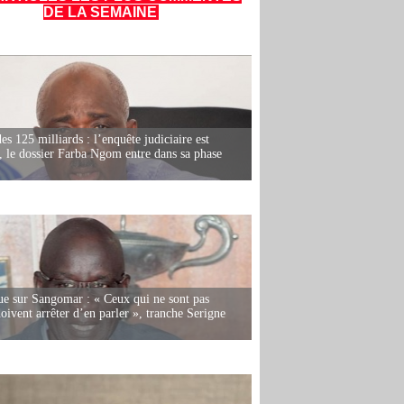
DE LA SEMAINE
es 125 milliards : l’enquête judiciaire est
, le dossier Farba Ngom entre dans sa phase
e sur Sangomar : « Ceux qui ne sont pas
oivent arrêter d’en parler », tranche Serigne