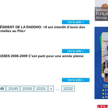
Insécurit
FCFA pou
éleveurs
SIDENT DE LA RADDHO: «Il est interdit d’avoir des
ntielles au Pds»
SES 2008-2009 C’est parti pour une année pleine
48
10149
10150
10151
»
...
10232
LES 