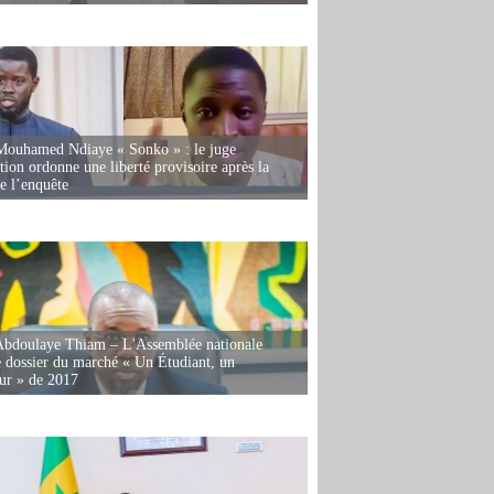
Mouhamed Ndiaye « Sonko » : le juge
tion ordonne une liberté provisoire après la
de l’enquête
Abdoulaye Thiam – L'Assemblée nationale
e dossier du marché « Un Étudiant, un
ur » de 2017