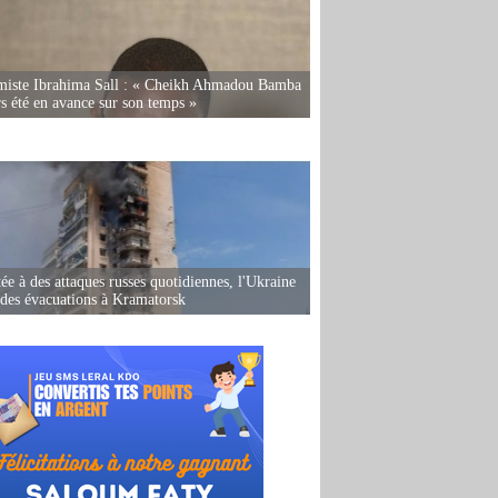
miste Ibrahima Sall : « Cheikh Ahmadou Bamba
rs été en avance sur son temps »
ée à des attaques russes quotidiennes, l'Ukraine
des évacuations à Kramatorsk