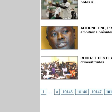
potes »…
ALIOUNE TINE, PRÉ
ambitions préside
RENTREE DES CLAS
d’incertitudes
1
...
«
10145
10146
10147
101