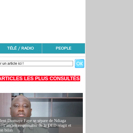
TÉLÉ / RADIO
PEOPLE
ARTICLES LES PLUS CONSULTÉS
dent Diomaye Faye se sépare de Ndiaga
: l’ancien responsable de la DED réagit et
on bilan