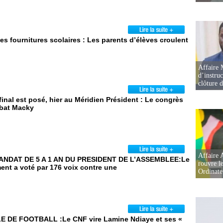
s fournitures scolaires : Les parents d’élèves croulent
Affaire 
d’instruc
clôture 
final est posé, hier au Méridien Président : Le congrès
bat Macky
Affaire 
NDAT DE 5 A 1 AN DU PRESIDENT DE L’ASSEMBLEE:Le
rouvre l
ent a voté par 176 voix contre une
Ordinate
 DE FOOTBALL :Le CNF vire Lamine Ndiaye et ses «