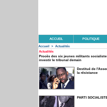
ACCUEIL
POLITIQUE
Accueil
>
Actualités
Actualités
Procès des six jeunes militants sociali
investir le tribunal demain
Destitué de l'Asse
la résistance
PARTI SOCIALISTE