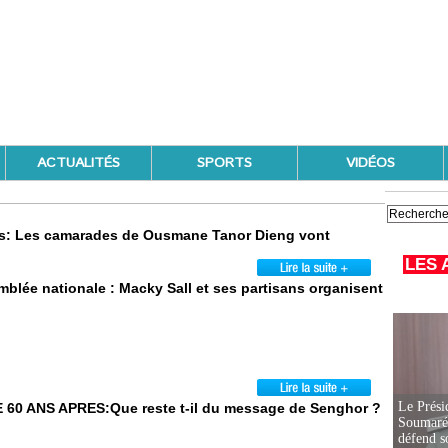
ACTUALITÉS
SPORTS
VIDÉOS
stes: Les camarades de Ousmane Tanor Dieng vont
LES 
mblée nationale : Macky Sall et ses partisans organisent
Le Prési
 60 ANS APRES:Que reste t-il du message de Senghor ?
Soumaré 
défend s