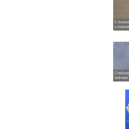
L’écono
a toujou
Confront
ordonne 