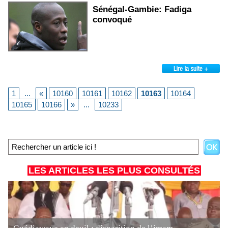
Sénégal-Gambie: Fadiga
convoqué
1
...
«
10160
10161
10162
10163
10164
10165
10166
»
...
10233
LES ARTICLES LES PLUS CONSULTÉS