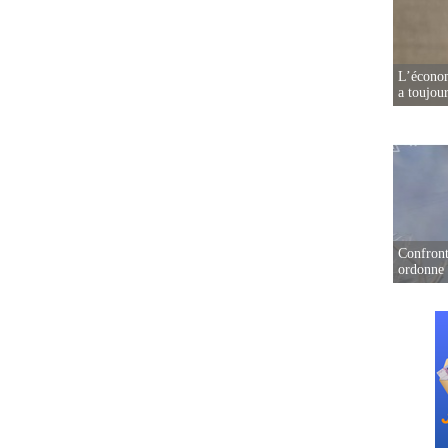
L’écono
a toujou
Confront
ordonne 