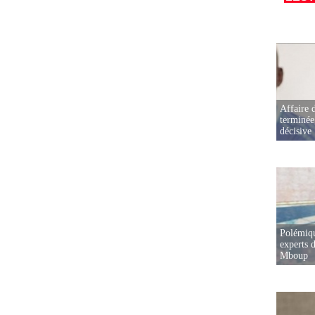
Affaire d
terminée
décisive
Polémiqu
experts d
Mboup