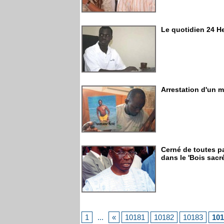
Le quotidien 24 H
Arrestation d'un m
Cerné de toutes pa
dans le 'Bois sacré
1
...
«
10181
10182
10183
101