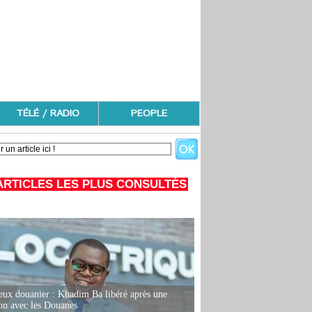
TÉLÉ / RADIO
PEOPLE
ARTICLES LES PLUS CONSULTÉS
eux douanier : Khadim Ba libéré après une
ion avec les Douanes