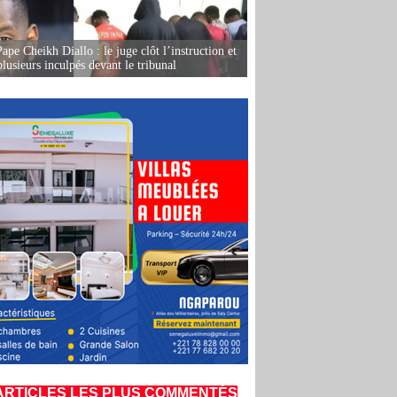
ape Cheikh Diallo : le juge clôt l’instruction et
lusieurs inculpés devant le tribunal
ARTICLES LES PLUS COMMENTÉS