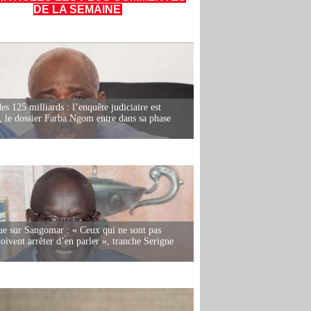
DE LA SEMAINE
es 125 milliards : l’enquête judiciaire est
, le dossier Farba Ngom entre dans sa phase
e sur Sangomar : « Ceux qui ne sont pas
oivent arrêter d’en parler », tranche Serigne