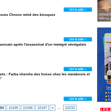
Affaire P
eures Chrono retiré des kiosques
renvoie p
arocain après l'assassinat d'un immigré sénégalais
rts : Farba cherche des forces chez les marabouts et
'
84
10185
10186
10187
»
...
10233
LES 