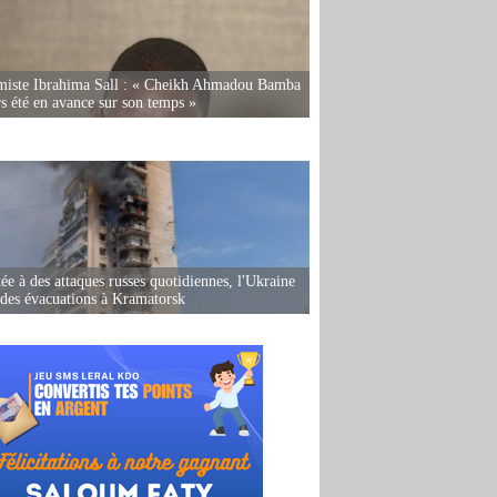
miste Ibrahima Sall : « Cheikh Ahmadou Bamba
rs été en avance sur son temps »
ée à des attaques russes quotidiennes, l'Ukraine
des évacuations à Kramatorsk