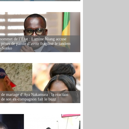
 sommet de l’État : Lamine Niang accuse
 prises de parole d’avoir fragilisé le tandem
-Sonko
de mariage d’Aya Nakamura : la réaction
e de son ex-compagnon fait le buzz