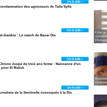
 condamnation des agresseurs de Talla Sylla
Crise au
al-Gambie : Le match de Bacar Dia
certaines
Diomaye
Chrono écope de trois ans ferme : Naissance d'un
 pour El Malick
Rumeurs 
virulent
urnaliste de la Sentinelle convoqués à la Dic