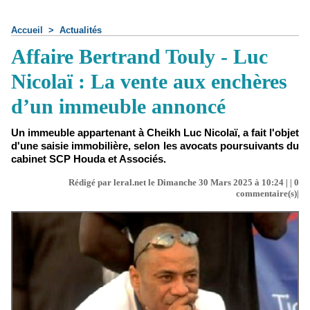
Accueil
>
Actualités
Affaire Bertrand Touly - Luc
Nicolaï : La vente aux enchères
d’un immeuble annoncé
Un immeuble appartenant à Cheikh Luc Nicolaï, a fait l'objet
d'une saisie immobilière, selon les avocats poursuivants du
cabinet SCP Houda et Associés.
Rédigé par leral.net le Dimanche 30 Mars 2025 à 10:24 | |
0
commentaire(s)|