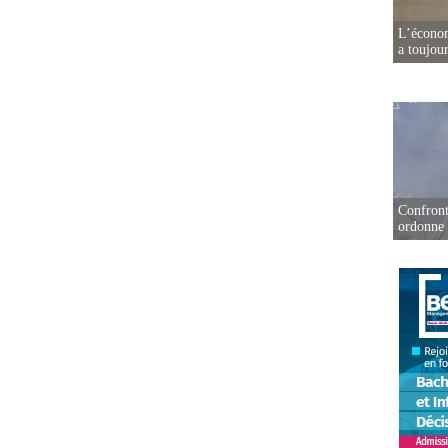
L’écono
a toujou
Confront
ordonne 