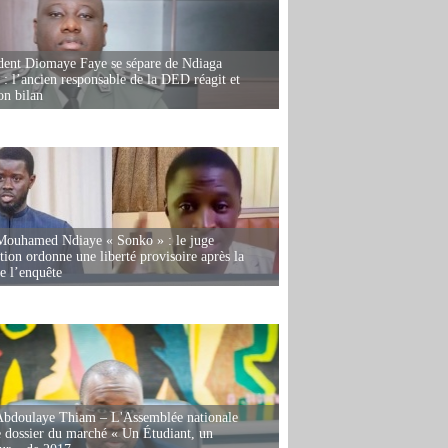
dent Diomaye Faye se sépare de Ndiaga
: l’ancien responsable de la DED réagit et
on bilan
Mouhamed Ndiaye « Sonko » : le juge
tion ordonne une liberté provisoire après la
de l’enquête
Abdoulaye Thiam – L'Assemblée nationale
e dossier du marché « Un Étudiant, un