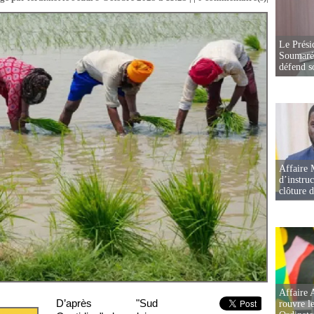
Le Prési
Soumaré 
défend s
Affaire 
d’instruc
clôture 
Affaire 
D’après "Sud
rouvre l