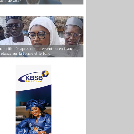
ur » de 2017
 critiquée après une intervention en français,
relancé sur la forme et le fond