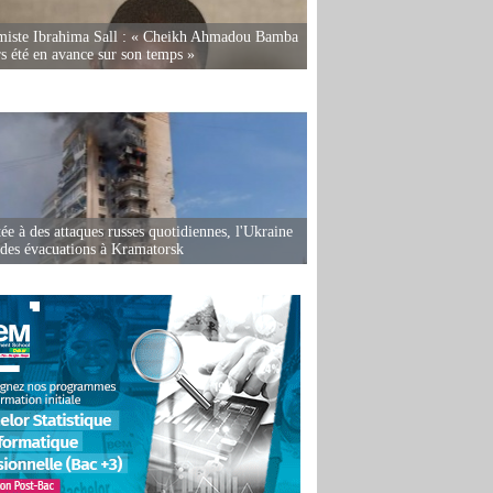
miste Ibrahima Sall : « Cheikh Ahmadou Bamba
rs été en avance sur son temps »
ée à des attaques russes quotidiennes, l'Ukraine
des évacuations à Kramatorsk