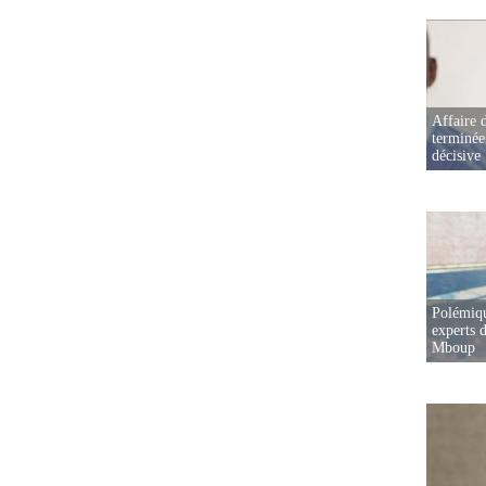
Affaire d
terminée
décisive
Polémiqu
experts d
Mboup