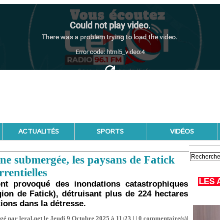
ACTUALITÉS
SPORTS
VIDÉOS
sène submergée, les paysans de Fatick
rrentielles
LES 
ont provoqué des inondations catastrophiques
on de Fatick), détruisant plus de 224 hectares
tions dans la détresse.
gé par leral.net le Jeudi 9 Octobre 2025 à 11:23 | |
0
commentaire(s)|