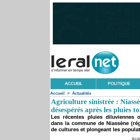
ACCUEIL
POLITIQUE
Accueil
>
Actualités
Agriculture sinistrée : Nias
désespérés après les pluies to
Les récentes pluies diluviennes 
dans la commune de Niassène (régi
de cultures et plongeant les popula
Rédi