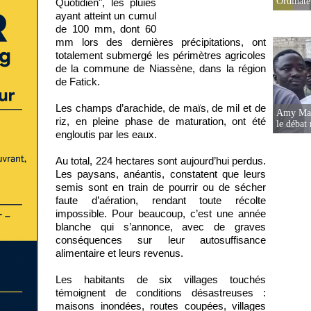
Ordinate
Quotidien", les pluies
ayant atteint un cumul
de 100 mm, dont 60
mm lors des dernières précipitations, ont
totalement submergé les périmètres agricoles
de la commune de Niassène, dans la région
de Fatick.
Les champs d’arachide, de maïs, de mil et de
Amy Mara
riz, en pleine phase de maturation, ont été
le débat 
engloutis par les eaux.
Au total, 224 hectares sont aujourd’hui perdus.
Les paysans, anéantis, constatent que leurs
semis sont en train de pourrir ou de sécher
faute d’aération, rendant toute récolte
impossible. Pour beaucoup, c’est une année
blanche qui s’annonce, avec de graves
conséquences sur leur autosuffisance
alimentaire et leurs revenus.
Les habitants de six villages touchés
témoignent de conditions désastreuses :
maisons inondées, routes coupées, villages