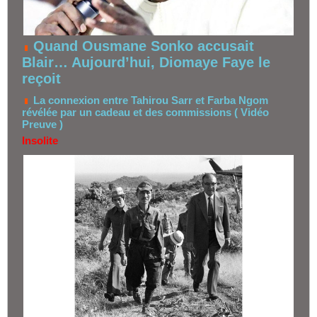
Quand Ousmane Sonko accusait
Blair… Aujourd’hui, Diomaye Faye le
reçoit
La connexion entre Tahirou Sarr et Farba Ngom
révélée par un cadeau et des commissions ( Vidéo
Preuve )
Insolite