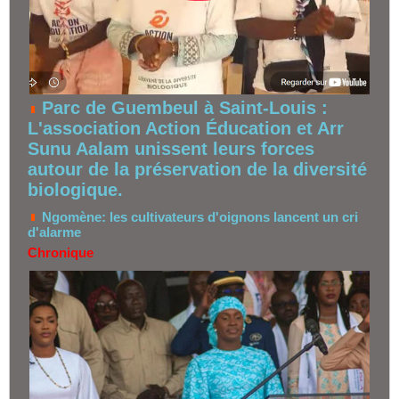
Parc de Guembeul à Saint-Louis :
L'association Action Éducation et Arr
Sunu Aalam unissent leurs forces
autour de la préservation de la diversité
biologique.
Ngomène: les cultivateurs d'oignons lancent un cri
d'alarme
Chronique