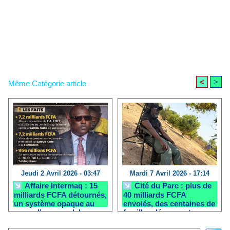
<
>
Même Catégorie article
Jeudi 2 Avril 2026 - 03:47
Mardi 7 Avril 2026 - 17:14
Affaire Intermaq : 15
Cité du Parc : plus de
milliards FCFA détournés,
40 milliards FCFA
un système opaque au
envolés, des centaines de
cœur d’un scandale
familles dénoncent un
d’État
scandale immobilier
impliquant CDC Habitat