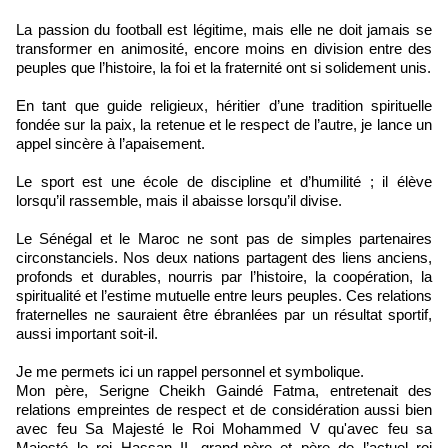
La passion du football est légitime, mais elle ne doit jamais se
transformer en animosité, encore moins en division entre des
peuples que l’histoire, la foi et la fraternité ont si solidement unis.
En tant que guide religieux, héritier d’une tradition spirituelle
fondée sur la paix, la retenue et le respect de l’autre, je lance un
appel sincère à l’apaisement.
Le sport est une école de discipline et d’humilité ; il élève
lorsqu’il rassemble, mais il abaisse lorsqu’il divise.
Le Sénégal et le Maroc ne sont pas de simples partenaires
circonstanciels. Nos deux nations partagent des liens anciens,
profonds et durables, nourris par l’histoire, la coopération, la
spiritualité et l’estime mutuelle entre leurs peuples. Ces relations
fraternelles ne sauraient être ébranlées par un résultat sportif,
aussi important soit-il.
Je me permets ici un rappel personnel et symbolique.
Mon père, Serigne Cheikh Gaindé Fatma, entretenait des
relations empreintes de respect et de considération aussi bien
avec feu Sa Majesté le Roi Mohammed V qu'avec feu sa
Majesté le roi Hassan II, grand-père et père de l’actuel roi