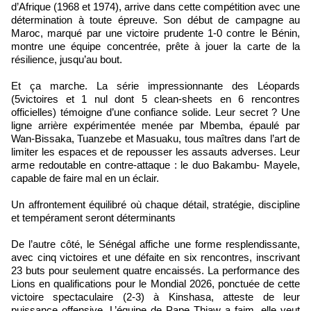
d’Afrique (1968 et 1974), arrive dans cette compétition avec une
détermination à toute épreuve. Son début de campagne au
Maroc, marqué par une victoire prudente 1-0 contre le Bénin,
montre une équipe concentrée, prête à jouer la carte de la
résilience, jusqu’au bout.
Et ça marche. La série impressionnante des Léopards
(5victoires et 1 nul dont 5 clean-sheets en 6 rencontres
officielles) témoigne d’une confiance solide. Leur secret ? Une
ligne arrière expérimentée menée par Mbemba, épaulé par
Wan-Bissaka, Tuanzebe et Masuaku, tous maîtres dans l’art de
limiter les espaces et de repousser les assauts adverses. Leur
arme redoutable en contre-attaque : le duo Bakambu- Mayele,
capable de faire mal en un éclair.
Un affrontement équilibré où chaque détail, stratégie, discipline
et tempérament seront déterminants
De l’autre côté, le Sénégal affiche une forme resplendissante,
avec cinq victoires et une défaite en six rencontres, inscrivant
23 buts pour seulement quatre encaissés. La performance des
Lions en qualifications pour le Mondial 2026, ponctuée de cette
victoire spectaculaire (2-3) à Kinshasa, atteste de leur
puissance offensive. L’équipe de Pape Thiaw a faim, elle veut