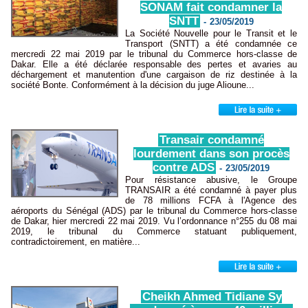
SONAM fait condamner la
SNTT
-
23/05/2019
La Société Nouvelle pour le Transit et le
Transport (SNTT) a été condamnée ce
mercredi 22 mai 2019 par le tribunal du Commerce hors-classe de
Dakar. Elle a été déclarée responsable des pertes et avaries au
déchargement et manutention d'une cargaison de riz destinée à la
société Bonte. Conformément à la décision du juge Alioune...
Transair condamné
lourdement dans son procès
contre ADS
-
23/05/2019
Pour résistance abusive, le Groupe
TRANSAIR a été condamné à payer plus
de 78 millions FCFA à l'Agence des
aéroports du Sénégal (ADS) par le tribunal du Commerce hors-classe
de Dakar, hier mercredi 22 mai 2019. Vu l’ordonnance n°255 du 08 mai
2019, le tribunal du Commerce statuant publiquement,
contradictoirement, en matière...
Cheikh Ahmed Tidiane Sy