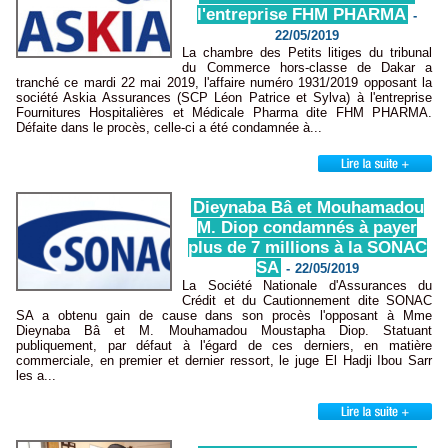
l'entreprise FHM PHARMA
-
22/05/2019
La chambre des Petits litiges du tribunal
du Commerce hors-classe de Dakar a
tranché ce mardi 22 mai 2019, l'affaire numéro 1931/2019 opposant la
société Askia Assurances (SCP Léon Patrice et Sylva) à l'entreprise
Fournitures Hospitalières et Médicale Pharma dite FHM PHARMA.
Défaite dans le procès, celle-ci a été condamnée à...
Dieynaba Bâ et Mouhamadou
M. Diop condamnés à payer
plus de 7 millions à la SONAC
SA
-
22/05/2019
La Société Nationale d'Assurances du
Crédit et du Cautionnement dite SONAC
SA a obtenu gain de cause dans son procès l'opposant à Mme
Dieynaba Bâ et M. Mouhamadou Moustapha Diop. Statuant
publiquement, par défaut à l'égard de ces derniers, en matière
commerciale, en premier et dernier ressort, le juge El Hadji Ibou Sarr
les a...