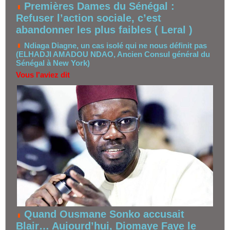
Premières Dames du Sénégal :
Refuser l’action sociale, c’est
abandonner les plus faibles ( Leral )
Ndiaga Diagne, un cas isolé qui ne nous définit pas
(ELHADJI AMADOU NDAO, Ancien Consul général du
Sénégal à New York)
Vous l'aviez dit
Quand Ousmane Sonko accusait
Blair… Aujourd’hui, Diomaye Faye le