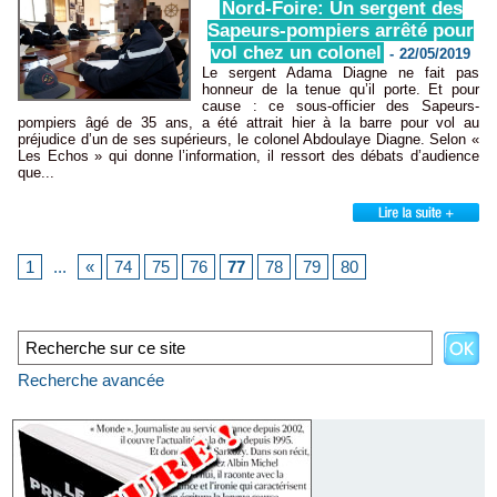
Nord-Foire: Un sergent des
Sapeurs-pompiers arrêté pour
vol chez un colonel
-
22/05/2019
Le sergent Adama Diagne ne fait pas
honneur de la tenue qu’il porte. Et pour
cause : ce sous-officier des Sapeurs-
pompiers âgé de 35 ans, a été attrait hier à la barre pour vol au
préjudice d’un de ses supérieurs, le colonel Abdoulaye Diagne. Selon «
Les Echos » qui donne l’information, il ressort des débats d’audience
que...
1
...
«
74
75
76
77
78
79
80
Recherche avancée