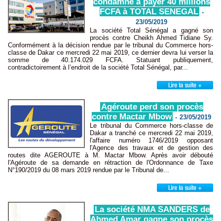
condamné à payer 40 millions
FCFA à TOTAL SENEGAL
-
23/05/2019
La société Total Sénégal a gagné son
procès contre Cheikh Ahmed Tidiane Sy.
Conformément à la décision rendue par le tribunal du Commerce hors-
classe de Dakar ce mercredi 22 mai 2019, ce dernier devra lui verser la
somme de 40.174.029 FCFA. Statuant publiquement,
contradictoirement à l’endroit de la société Total Sénégal, par...
Agéroute perd son procès
contre Mactar Mbow
-
23/05/2019
Le tribunal du Commerce hors-classe de
Dakar a tranché ce mercredi 22 mai 2019,
l'affaire numéro 1746/2019 opposant
l'Agence des travaux et de gestion des
routes dite AGEROUTE à M. Mactar Mbow. Après avoir débouté
l'Agéroute de sa demande en rétraction de l'Ordonnance de Taxe
N°190/2019 du 08 mars 2019 rendue par le Tribunal de...
La société NMA SANDERS de
Ahmed Amar gagne son procès