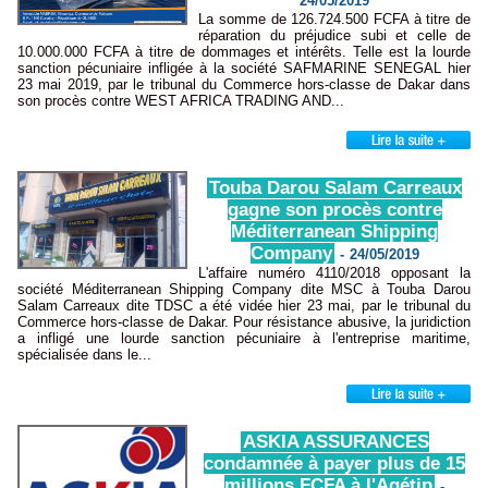
24/05/2019
La somme de 126.724.500 FCFA à titre de
réparation du préjudice subi et celle de
10.000.000 FCFA à titre de dommages et intérêts. Telle est la lourde
sanction pécuniaire infligée à la société SAFMARINE SENEGAL hier
23 mai 2019, par le tribunal du Commerce hors-classe de Dakar dans
son procès contre WEST AFRICA TRADING AND...
Touba Darou Salam Carreaux
gagne son procès contre
Méditerranean Shipping
Company
-
24/05/2019
L'affaire numéro 4110/2018 opposant la
société Méditerranean Shipping Company dite MSC à Touba Darou
Salam Carreaux dite TDSC a été vidée hier 23 mai, par le tribunal du
Commerce hors-classe de Dakar. Pour résistance abusive, la juridiction
a infligé une lourde sanction pécuniaire à l'entreprise maritime,
spécialisée dans le...
ASKIA ASSURANCES
condamnée à payer plus de 15
millions FCFA à l'Agétip
-