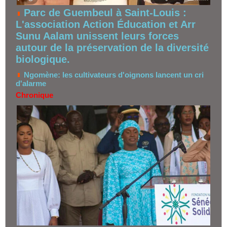
Parc de Guembeul à Saint-Louis :
L'association Action Éducation et Arr
Sunu Aalam unissent leurs forces
autour de la préservation de la diversité
biologique.
Ngomène: les cultivateurs d'oignons lancent un cri
d'alarme
Chronique