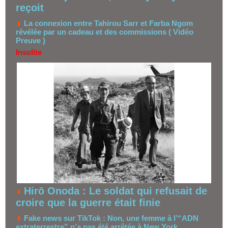
reçoit
La connexion entre Tahirou Sarr et Farba Ngom
révélée par un cadeau et des commissions ( Vidéo
Preuve )
Insolite
Hirō Onoda : Le soldat qui refusait de
croire que la guerre était finie
Fake news sur TikTok : Non, une femme à l’“ADN
extraterrestre” n’a pas été arrêtée à New York