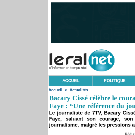
ACCUEIL
POLITIQUE
Accueil
>
Actualités
Bacary Cissé célèbre le cou
Faye : “Une référence du jo
Le journaliste de 7TV, Bacary Ci
Faye, saluant son courage, son
journalisme, malgré les pressions a
Rédigé