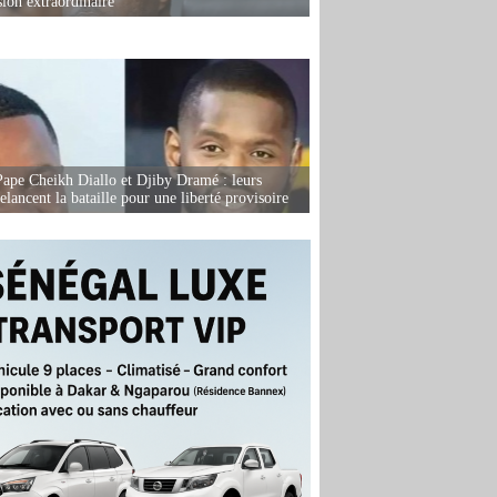
sion extraordinaire
Pape Cheikh Diallo et Djiby Dramé : leurs
elancent la bataille pour une liberté provisoire