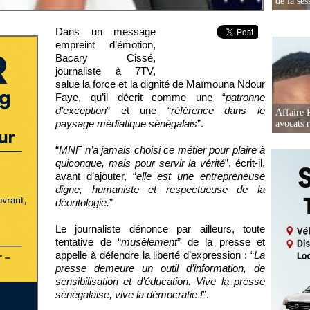
de la ses
Dans un message
empreint d’émotion,
Bacary Cissé,
journaliste à 7TV,
salue la force et la dignité de Maïmouna Ndour
Faye, qu’il décrit comme une “
patronne
d’exception
” et une “
référence dans le
Affaire 
paysage médiatique sénégalais
”.
avocats r
“
MNF n’a jamais choisi ce métier pour plaire à
quiconque, mais pour servir la vérité
”, écrit-il,
avant d’ajouter, “
elle est une entrepreneuse
digne, humaniste et respectueuse de la
déontologie.
”
Le journaliste dénonce par ailleurs, toute
tentative de “
musèlement
” de la presse et
appelle à défendre la liberté d’expression : “
La
presse demeure un outil d’information, de
sensibilisation et d’éducation. Vive la presse
sénégalaise, vive la démocratie !
”.