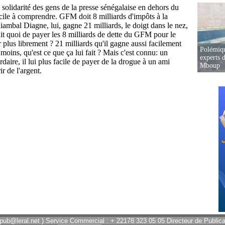
Polémiqu
experts d
Mboup
 pub@leral.net ) Service Commercial : + 22178 323 05 05 Directeur de Publicat