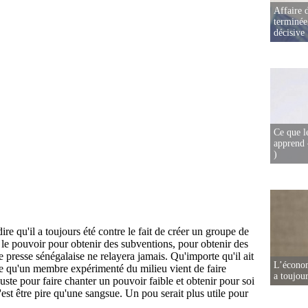
Affaire d
terminée
décisive
Ce que l
apprend 
)
L’écono
a toujou