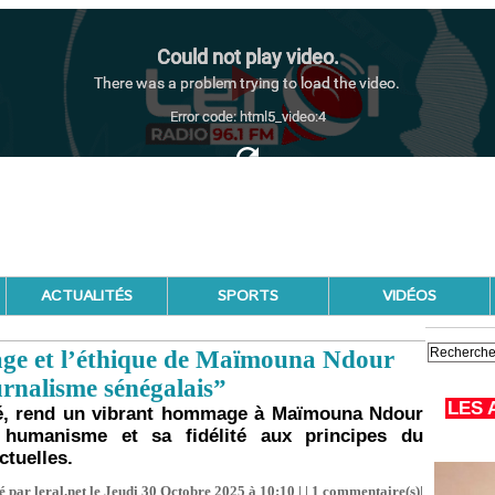
ACTUALITÉS
SPORTS
VIDÉOS
rage et l’éthique de Maïmouna Ndour
urnalisme sénégalais”
LES 
ssé, rend un vibrant hommage à Maïmouna Ndour
 humanisme et sa fidélité aux principes du
ctuelles.
 par leral.net le Jeudi 30 Octobre 2025 à 10:10 | |
1
commentaire(s)|