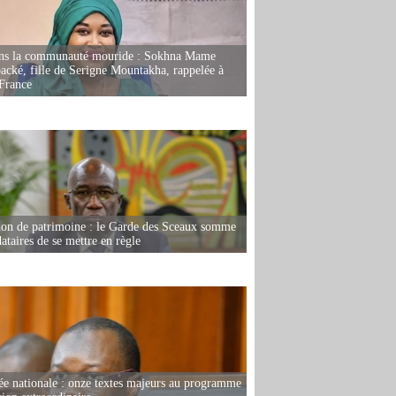
ans la communauté mouride : Sokhna Mame
ké, fille de Serigne Mountakha, rappelée à
France
ion de patrimoine : le Garde des Sceaux somme
dataires de se mettre en règle
e nationale : onze textes majeurs au programme