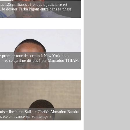
es 125 milliards : l’enquête judiciaire est
, le dossier Farba Ngom entre dans sa phase
e premier tour de scrutin à New York nous
— et ce qu'il ne dit pas ( par Mamadou THIAM
miste Ibrahima Sall : « Cheikh Ahmadou Bamba
rs été en avance sur son temps »