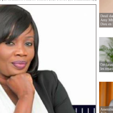
Deuil d
Amy Mbac
Dieu en 
Déclarat
les retar
Assemblé