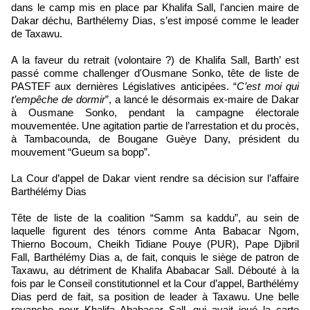
dans le camp mis en place par Khalifa Sall, l'ancien maire de
Dakar déchu, Barthélemy Dias, s’est imposé comme le leader
de Taxawu.
A la faveur du retrait (volontaire ?) de Khalifa Sall, Barth’ est
passé comme challenger d'Ousmane Sonko, tête de liste de
PASTEF aux dernières Législatives anticipées. “
C’est moi qui
t’empêche de dormir
”, a lancé le désormais ex-maire de Dakar
à Ousmane Sonko, pendant la campagne électorale
mouvementée. Une agitation partie de l’arrestation et du procès,
à Tambacounda, de Bougane Guèye Dany, président du
mouvement “Gueum sa bopp”.
La Cour d’appel de Dakar vient rendre sa décision sur l’affaire
Barthélémy Dias
Tête de liste de la coalition “Samm sa kaddu”, au sein de
laquelle figurent des ténors comme Anta Babacar Ngom,
Thierno Bocoum, Cheikh Tidiane Pouye (PUR), Pape Djibril
Fall, Barthélémy Dias a, de fait, conquis le siège de patron de
Taxawu, au détriment de Khalifa Ababacar Sall. Débouté à la
fois par le Conseil constitutionnel et la Cour d’appel, Barthélémy
Dias perd de fait, sa position de leader à Taxawu. Une belle
revanche pour Khalifa Ababacar Sall, qui avait joué la carte