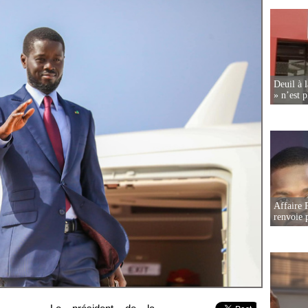
Deuil à 
» n’est p
Affaire P
renvoie p