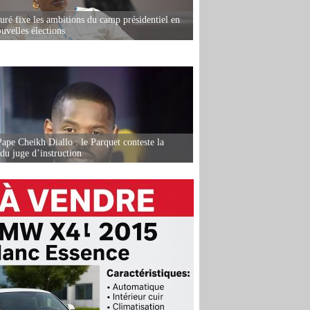
ré fixe les ambitions du camp présidentiel en
uvelles élections
Pape Cheikh Diallo : le Parquet conteste la
 du juge d’instruction