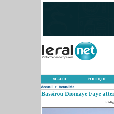
ACCUEIL
POLITIQUE
Accueil
>
Actualités
Bassirou Diomaye Faye atten
Rédigé