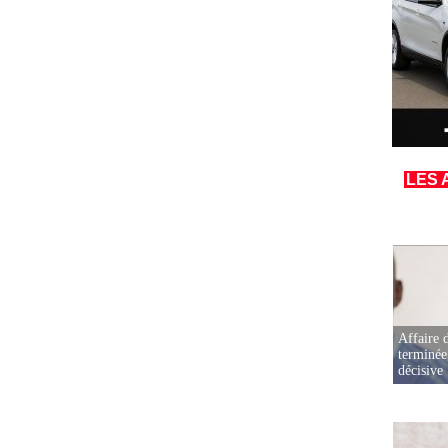
LES 
Affaire d
terminée
décisive