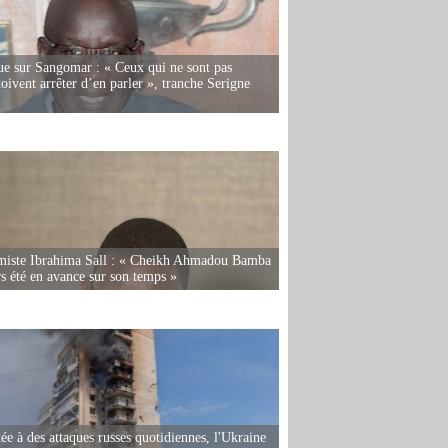
e sur Sangomar : « Ceux qui ne sont pas
oivent arrêter d’en parler », tranche Serigne
miste Ibrahima Sall : « Cheikh Ahmadou Bamba
rs été en avance sur son temps »
ée à des attaques russes quotidiennes, l'Ukraine