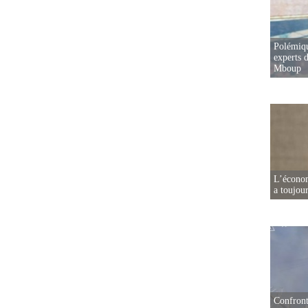
Polémiqu
experts d
Mboup
L’écono
a toujou
Confront