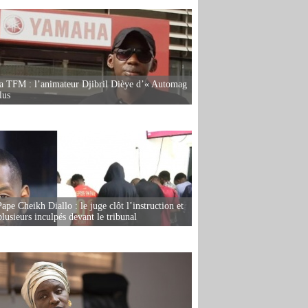
la TFM : l’animateur Djibril Dièye d’« Automag
lus
ape Cheikh Diallo : le juge clôt l’instruction et
lusieurs inculpés devant le tribunal