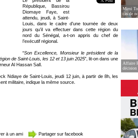
Le président de la
République, Bassirou
Mimi Tou
Diomaye Faye, est
cas de no
attendu, jeudi, à Saint-
Louis, dans le cadre d’une tournée de deux
jours qu’il va effectuer dans cette région du
nord du Sénégal, a-t-on appris du chef de
l’exécutif régional.
“
Son Excellence, Monsieur le président de la
gion de Saint-Louis, les 12 et 13 juin 2025
″, lit-on dans une
Affaire 
rneur Al Hassan Sall.
décision
 Ndiaye de Saint-Louis, jeudi 12 juin, à partir de 8h, les
nt militaire, indique la même source.
er à un ami
Partager sur facebook