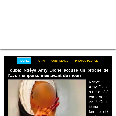
PEOPLE
POTIN
CONFIDENCE
PHOTOS PEOPLE
Touba: Ndèye Amy Dione accuse un proche de
l’avoir empoisonnée avant de mourir
Ndèye
Amy Dione
a-t-elle été
empoisonn
ée ? Cette
jeune
femme (29