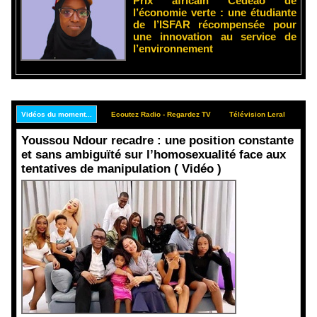
Prix africain Cedeao de
l’économie verte : une étudiante
de l’ISFAR récompensée pour
une innovation au service de
l’environnement
Vidéos du moment...
Ecoutez Radio - Regardez TV
Télévision Leral
Rep
Youssou Ndour recadre : une position constante
et sans ambiguïté sur l’homosexualité face aux
tentatives de manipulation ( Vidéo )
Face aux
interprétati
ons
malveillant
es et aux
tentatives
de
récupératio
n visant à
semer le