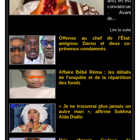
ans) en est
convaincue
. Avant
de...
Lire la suite
Offense au chef de l'État:
amignou Darou et deux co-
prévenus condamnés
Affaire Bébé Réma : les détails
de l'enquête et de la répartition
des fonds
« Je ne trouverai plus jamais un
autre mari », affirme Sokhna
Aïda Diallo