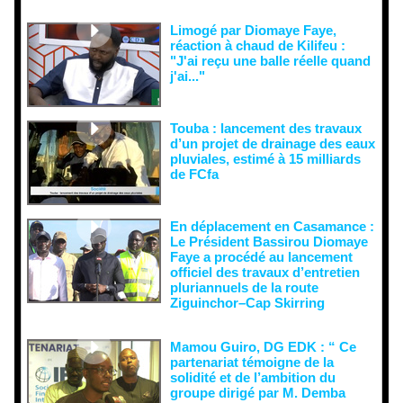
doute...
Limogé par Diomaye Faye,
réaction à chaud de Kilifeu :
"J'ai reçu une balle réelle quand
j'ai..."
Touba : lancement des travaux
d’un projet de drainage des eaux
pluviales, estimé à 15 milliards
de FCfa ‎
En déplacement en Casamance :
Le Président Bassirou Diomaye
Faye a procédé au lancement
officiel des travaux d’entretien
pluriannuels de la route
Ziguinchor–Cap Skirring
Mamou Guiro, DG EDK : “ Ce
partenariat témoigne de la
solidité et de l’ambition du
groupe dirigé par M. Demba