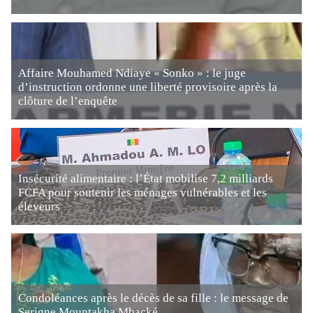
Affaire Mouhamed Ndiaye « Sonko » : le juge
d’instruction ordonne une liberté provisoire après la
clôture de l’enquête
Insécurité alimentaire : l’État mobilise 7,2 milliards
FCFA pour soutenir les ménages vulnérables et les
éleveurs
Condoléances après le décès de sa fille : le message de
Serigne Mountakha Mbacké