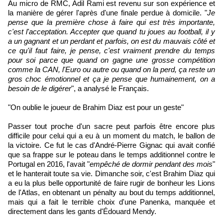
Au micro de RMC, Adil Rami est revenu sur son expérience et
la manière de gérer l'après d'une finale perdue à domicile. "
Je
pense que la première chose à faire qui est très importante,
c'est l'acceptation. Accepter que quand tu joues au football, il y
a un gagnant et un perdant et parfois, on est du mauvais côté et
ce qu'il faut faire, je pense, c'est vraiment prendre du temps
pour soi parce que quand on gagne une grosse compétition
comme la CAN, l'Euro ou autre ou quand on la perd, ça reste un
gros choc émotionnel et ça je pense que humainement, on a
besoin de le digérer
", a analysé le Français.
"On oublie le joueur de Brahim Diaz est pour un geste"
Passer tout proche d'un sacre peut parfois être encore plus
difficile pour celui qui a eu à un moment du match, le ballon de
la victoire. Ce fut le cas d'André-Pierre Gignac qui avait confié
que sa frappe sur le poteau dans le temps additionnel contre le
Portugal en 2016, l'avait "
empêché de dormir pendant des mois
"
et le hanterait toute sa vie. Dimanche soir, c'est Brahim Diaz qui
a eu la plus belle opportunité de faire rugir de bonheur les Lions
de l'Atlas, en obtenant un pénalty au bout du temps additionnel,
mais qui a fait le terrible choix d'une Panenka, manquée et
directement dans les gants d'Édouard Mendy.