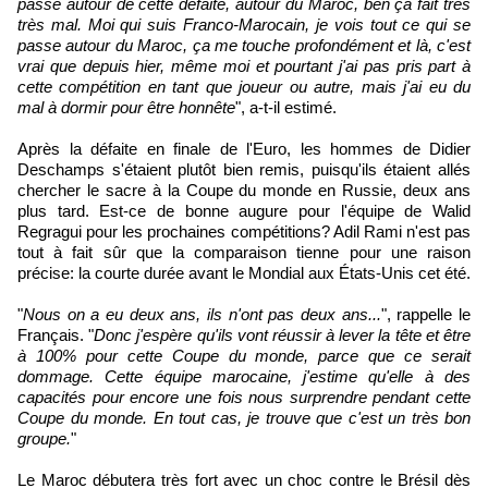
passe autour de cette défaite, autour du Maroc, ben ça fait très
très mal. Moi qui suis Franco-Marocain, je vois tout ce qui se
passe autour du Maroc, ça me touche profondément et là, c'est
vrai que depuis hier, même moi et pourtant j'ai pas pris part à
cette compétition en tant que joueur ou autre, mais j'ai eu du
mal à dormir pour être honnête
", a-t-il estimé.
Après la défaite en finale de l'Euro, les hommes de Didier
Deschamps s'étaient plutôt bien remis, puisqu'ils étaient allés
chercher le sacre à la Coupe du monde en Russie, deux ans
plus tard. Est-ce de bonne augure pour l'équipe de Walid
Regragui pour les prochaines compétitions? Adil Rami n'est pas
tout à fait sûr que la comparaison tienne pour une raison
précise: la courte durée avant le Mondial aux États-Unis cet été.
"
Nous on a eu deux ans, ils n'ont pas deux ans...
", rappelle le
Français. "
Donc j'espère qu'ils vont réussir à lever la tête et être
à 100% pour cette Coupe du monde, parce que ce serait
dommage. Cette équipe marocaine, j'estime qu'elle à des
capacités pour encore une fois nous surprendre pendant cette
Coupe du monde. En tout cas, je trouve que c'est un très bon
groupe.
"
Le Maroc débutera très fort avec un choc contre le Brésil dès