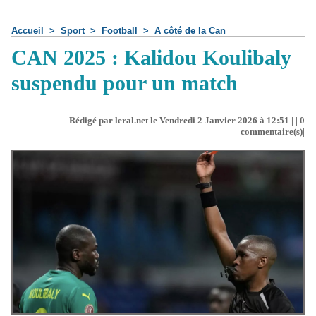
Accueil
>
Sport
>
Football
>
A côté de la Can
CAN 2025 : Kalidou Koulibaly
suspendu pour un match
Rédigé par leral.net le Vendredi 2 Janvier 2026 à 12:51 | |
0
commentaire(s)|