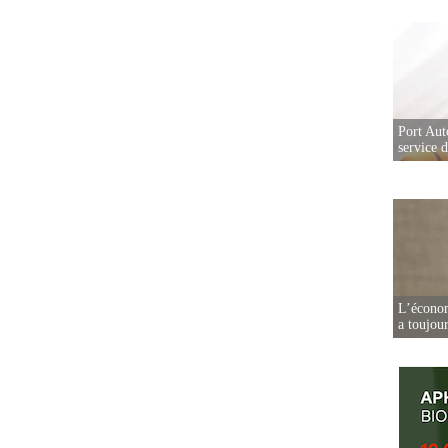
Port Aut
service 
L’écono
a toujou