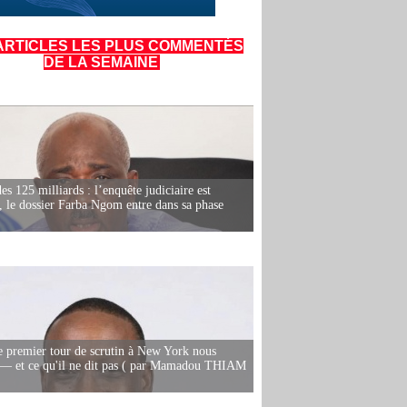
ARTICLES LES PLUS COMMENTÉS
DE LA SEMAINE
es 125 milliards : l’enquête judiciaire est
, le dossier Farba Ngom entre dans sa phase
e premier tour de scrutin à New York nous
— et ce qu'il ne dit pas ( par Mamadou THIAM