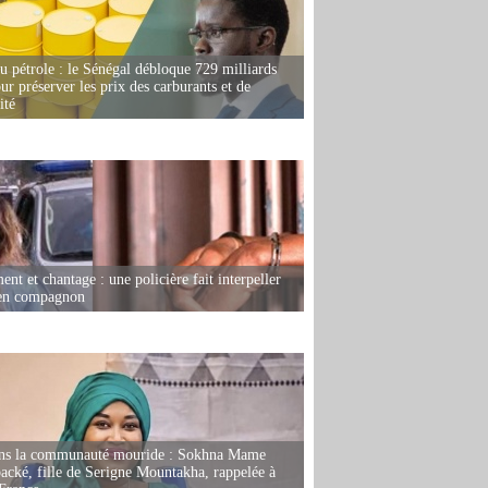
u pétrole : le Sénégal débloque 729 milliards
r préserver les prix des carburants et de
ité
nt et chantage : une policière fait interpeller
ien compagnon
ans la communauté mouride : Sokhna Mame
ké, fille de Serigne Mountakha, rappelée à