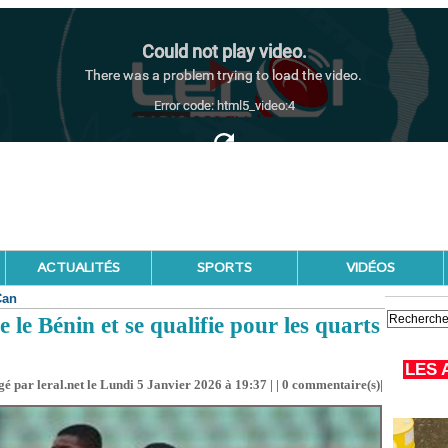
ACTUALITÉS
SPORTS
VIDÉOS
Can
e Bénin et se qualifie pour les quarts
LES 
é par leral.net le Lundi 5 Janvier 2026 à 19:37 | |
0
commentaire(s)|