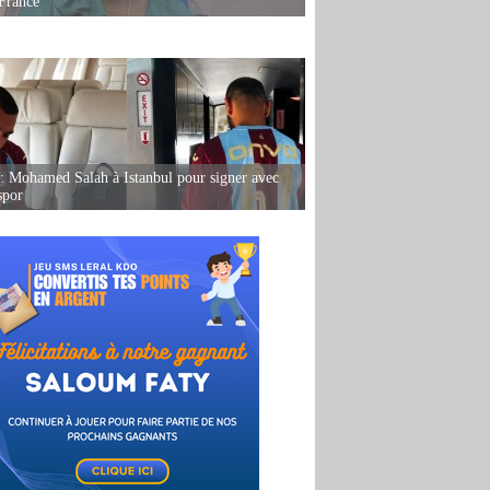
France
: Mohamed Salah à Istanbul pour signer avec
spor