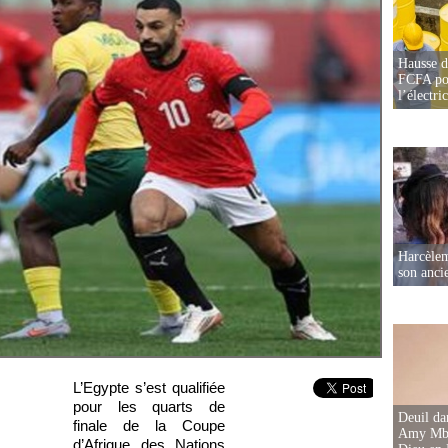
Hausse d
FCFA pou
l’électric
Harcèleme
son anc
L’Egypte s’est qualifiée
pour les quarts de
Deuil d
finale de la Coupe
Amy Mbac
d’Afrique des Nations