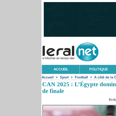
ACCUEIL
POLITIQUE
Accueil
>
Sport
>
Football
>
A côté de la 
CAN 2025 : L’Égypte domine l
de finale
Rédig