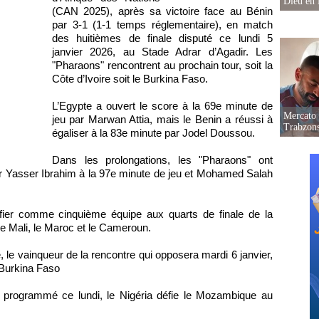
Dieu en 
(CAN 2025), après sa victoire face au Bénin
par 3-1 (1-1 temps réglementaire), en match
des huitièmes de finale disputé ce lundi 5
janvier 2026, au Stade Adrar d’Agadir. Les
"Pharaons" rencontrent au prochain tour, soit la
Côte d’Ivoire soit le Burkina Faso.
L’Egypte a ouvert le score à la 69e minute de
Mercato 
jeu par Marwan Attia, mais le Benin a réussi à
Trabzon
égaliser à la 83e minute par Jodel Doussou.
Dans les prolongations, les "Pharaons" ont
par Yasser Ibrahim à la 97e minute de jeu et Mohamed Salah
ifier comme cinquième équipe aux quarts de finale de la
le Mali, le Maroc et le Cameroun.
, le vainqueur de la rencontre qui opposera mardi 6 janvier,
 Burkina Faso
l programmé ce lundi, le Nigéria défie le Mozambique au