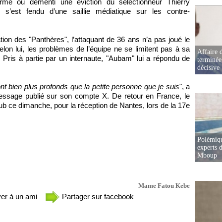
é ou démenti une éviction du sélectionneur Thierry
’est fendu d’une saillie médiatique sur les contre-
ation des "Panthères", l’attaquant de 36 ans n’a pas joué le
on lui, les problèmes de l’équipe ne se limitent pas à sa
Affaire d
Pris à partie par un internaute, "Aubam" lui a répondu de
terminée
décisive
t bien plus profonds que la petite personne que je suis
", a
message publié sur son compte X. De retour en France, le
club ce dimanche, pour la réception de Nantes, lors de la 17e
Polémiqu
experts d
Mboup
Mame Fatou Kebe
er à un ami
Partager sur facebook