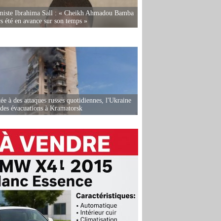
miste Ibrahima Sall : « Cheikh Ahmadou Bamba
rs été en avance sur son temps »
ée à des attaques russes quotidiennes, l'Ukraine
des évacuations à Kramatorsk