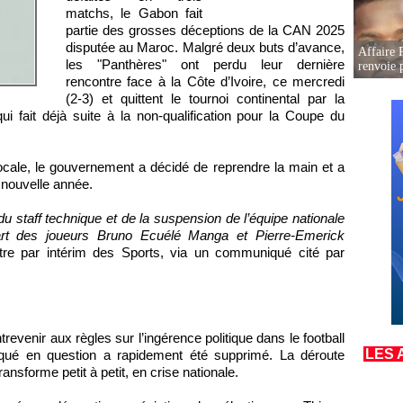
matchs, le Gabon fait
partie des grosses déceptions de la CAN 2025
disputée au Maroc. Malgré deux buts d’avance,
Affaire P
les "Panthères" ont perdu leur dernière
renvoie p
rencontre face à la Côte d’Ivoire, ce mercredi
(2-3) et quittent le tournoi continental par la
ui fait déjà suite à la non-qualification pour la Coupe du
ocale, le gouvernement a décidé de reprendre la main et a
nouvelle année.
u staff technique et de la suspension de l’équipe nationale
cart des joueurs Bruno Ecuélé Manga et Pierre-Emerick
nistre par intérim des Sports, via un communiqué cité par
evenir aux règles sur l’ingérence politique dans le football
LES 
qué en question a rapidement été supprimé. La déroute
nsforme petit à petit, en crise nationale.