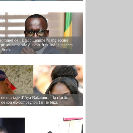
 sommet de l’État : Lamine Niang accuse
 prises de parole d’avoir fragilisé le tandem
-Sonko
de mariage d’Aya Nakamura : la réaction
e de son ex-compagnon fait le buzz