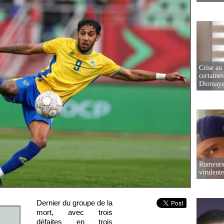
Crise au
certaines
Diomaye
Rumeurs 
virulent
Dernier du groupe de la
mort, avec trois
défaites en trois