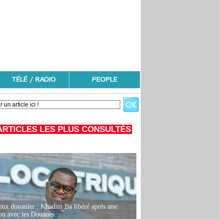
TÉLÉ / RADIO
PEOPLE
ARTICLES LES PLUS CONSULTÉS
eux douanier : Khadim Ba libéré après une
ion avec les Douanes