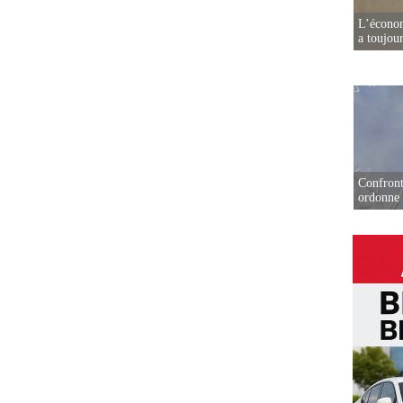
L’écono
a toujou
Confront
ordonne 