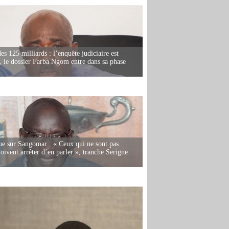
es 125 milliards : l’enquête judiciaire est
, le dossier Farba Ngom entre dans sa phase
e sur Sangomar : « Ceux qui ne sont pas
oivent arrêter d’en parler », tranche Serigne