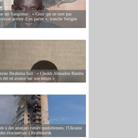
e sur Sangomar : « Ceux qui ne sont pas
oivent arrêter d’en parler », tranche Serigne
miste Ibrahima Sall : « Cheikh Ahmadou Bamba
rs été en avance sur son temps »
ée à des attaques russes quotidiennes, l'Ukraine
des évacuations à Kramatorsk