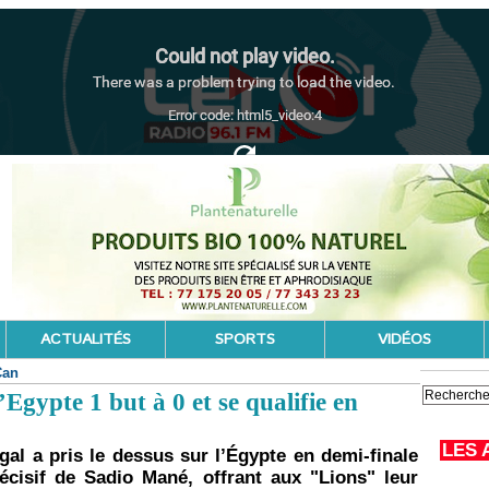
ACTUALITÉS
SPORTS
VIDÉOS
Can
Egypte 1 but à 0 et se qualifie en
LES 
al a pris le dessus sur l’Égypte en demi-finale
cisif de Sadio Mané, offrant aux "Lions" leur