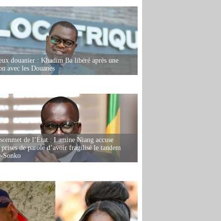
eux douanier : Khadim Ba libéré après une
ion avec les Douanes
 sommet de l’État : Lamine Niang accuse
 prises de parole d’avoir fragilisé le tandem
-Sonko