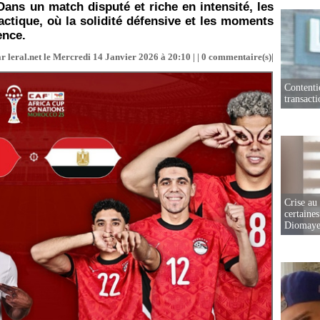
 Dans un match disputé et riche en intensité, les
actique, où la solidité défensive et les moments
ence.
r leral.net le Mercredi 14 Janvier 2026 à 20:10 | |
0
commentaire(s)|
Contenti
transact
Crise au
certaines
Diomaye