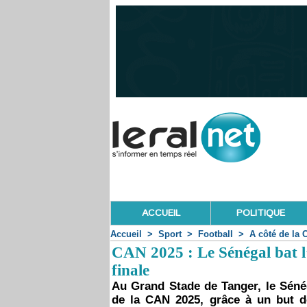
ACCUEIL
POLITIQUE
Accueil
>
Sport
>
Football
>
A côté de la 
CAN 2025 : Le Sénégal bat l’
finale
Au Grand Stade de Tanger, le Sénég
de la CAN 2025, grâce à un but dé