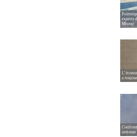
Polémiqu
experts d
Mboup
L’écono
a toujou
Confront
ordonne 