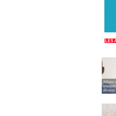
LES 
Affaire d
terminée
décisive