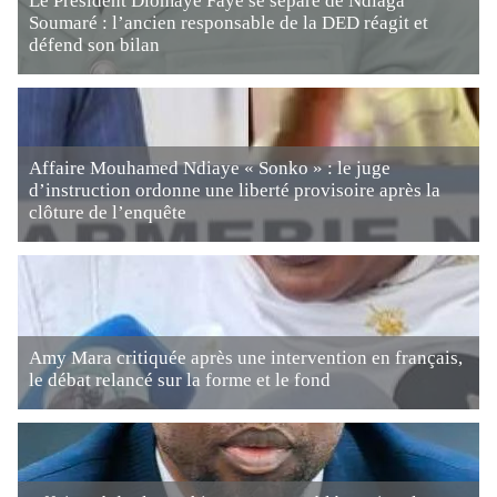
Le Président Diomaye Faye se sépare de Ndiaga
Soumaré : l’ancien responsable de la DED réagit et
défend son bilan
Affaire Mouhamed Ndiaye « Sonko » : le juge
d’instruction ordonne une liberté provisoire après la
clôture de l’enquête
Amy Mara critiquée après une intervention en français,
le débat relancé sur la forme et le fond