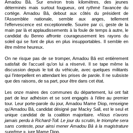
Amadou Bâ. Sur environ trois kilomètres, des jeunes
déterminés mais surtout fougueux, ont rythmé l’avancée du
cortège. Amadou Bâ, debout aux côtés du président de
l’Assemblée nationale, semble aux anges, tellement
l’effervescence est exceptionnelle. Sourire par ci, geste de la
main par là et applaudissements à la foule de temps à autre, le
candidat du Benno affronte courageusement les rayons du
soleil qui se font de plus en plus insupportables. Il semble en
être même heureux.
On ne risque pas de se tromper, Amadou Bâ est entièrement
satisfait de l’accueil qu’on lui a réservé. Il se tape même la
discussion depuis le toit du véhicule, avec quelques militants
qui l’interpellent en attendant les prises de parole. Il ne subsiste
que des raisons, de sa part, pour être dans cet état.
Les onze maires des communes du département, lui ont fait
part de leur adhésion et se sont engagés à l’élire au premier
tour. Leur porte-parole du jour, Amadou Mame Diop, renseigne
qu’Amadou Bâ, candidat désigné par Macky Sall, est le seul et
unique candidat de la coalition majoritaire. «
Nous n’avons
jamais perdu à Richard-Toll. Le jour du scrutin, le triomphe sera
sans conteste, pour ainsi mener Amadou Bâ à la magistrature
suprême
», jure Mame Diop.