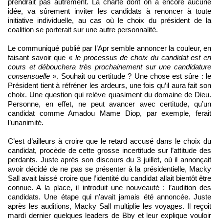
prendrait pas autrement. La charte dont on a encore aucune
idée, va sûrement inviter les candidats à renoncer à toute
initiative individuelle, au cas où le choix du président de la
coalition se porterait sur une autre personnalité.
Le communiqué publié par l’Apr semble annoncer la couleur, en
faisant savoir que «
le processus de choix du candidat est en
cours et débouchera très prochainement sur une candidature
consensuelle
». Souhait ou certitude ? Une chose est sûre : le
Président tient à réfréner les ardeurs, une fois qu’il aura fait son
choix. Une question qui relève quasiment du domaine de Dieu.
Personne, en effet, ne peut avancer avec certitude, qu’un
candidat comme Amadou Mame Diop, par exemple, ferait
l’unanimité.
C’est d’ailleurs à croire que le retard accusé dans le choix du
candidat, procède de cette grosse incertitude sur l’attitude des
perdants. Juste après son discours du 3 juillet, où il annonçait
avoir décidé de ne pas se présenter à la présidentielle, Macky
Sall avait laissé croire que l’identité du candidat allait bientôt être
connue. A la place, il introduit une nouveauté : l’audition des
candidats. Une étape qui n’avait jamais été annoncée. Juste
après les auditions, Macky Sall multiplie les voyages. Il reçoit
mardi dernier quelques leaders de Bby et leur explique vouloir