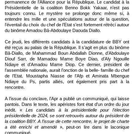
permanence de l’Alliance pour la République. Le candidat à la
Présidentielle de la coalition Benno Bokk Yakaar, n’est pas
toujours connu. Le mystère se prolonge donc même si, à
entendre les mille et une spéculations autour de la question,
l’éventail du choix du chef de l’Etat s’est fortement rétréci autour
du binôme Amadou Bâ-Abdoulaye Daouda Diallo.
Ce jeudi, les différents candidats à la candidature de BBY ont
été reçus au palais de la République. Il s’agit en plus du binôme
Bâ-Diallo, de Mahammad Boun Abdallah Dionne, d’Abdoulaye
Diouf Sarr, de Mamadou Mame Boye Diao, d’Aly Ngouille
Ndiaye et d’Amadou Mame Diop. Ce dernier, président de
l’assemblée nationale, aurait l’onction de la belle- famille du chef
de l’Etat. Moustapha Niasse de l’Afp et Aminata Mbengue
Ndiaye du Ps, partis alliés, ont également pris part à la
rencontre.
A l’issue du conclave, l’Apr a publié un communiqué, qui laisse
pantois. Dans le texte, les apéristes font état d’un ordre du jour
inédit. «
Les candidats à la présidentielle pour l’élection
présidentielle de 2024, se sont retrouvés autour du président de
la coalition BBY. A l’issue de cette rencontre, le projet de charte
a été enrichi et amendé
», peut-on lire dans le laconique
communiqué.