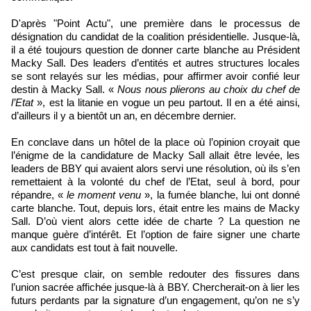
D'après "Point Actu", une première dans le processus de
désignation du candidat de la coalition présidentielle. Jusque-là,
il a été toujours question de donner carte blanche au Président
Macky Sall. Des leaders d’entités et autres structures locales
se sont relayés sur les médias, pour affirmer avoir confié leur
destin à Macky Sall. «
Nous nous plierons au choix du chef de
l’Etat
», est la litanie en vogue un peu partout. Il en a été ainsi,
d’ailleurs il y a bientôt un an, en décembre dernier.
En conclave dans un hôtel de la place où l’opinion croyait que
l’énigme de la candidature de Macky Sall allait être levée, les
leaders de BBY qui avaient alors servi une résolution, où ils s’en
remettaient à la volonté du chef de l’Etat, seul à bord, pour
répandre, «
le moment venu
», la fumée blanche, lui ont donné
carte blanche. Tout, depuis lors, était entre les mains de Macky
Sall. D’où vient alors cette idée de charte ? La question ne
manque guère d’intérêt. Et l’option de faire signer une charte
aux candidats est tout à fait nouvelle.
C’est presque clair, on semble redouter des fissures dans
l’union sacrée affichée jusque-là à BBY. Chercherait-on à lier les
futurs perdants par la signature d’un engagement, qu’on ne s’y