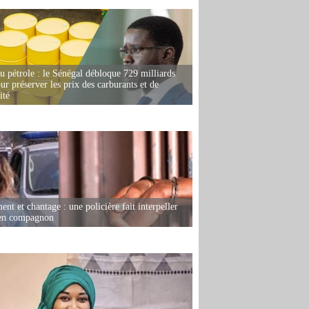
u pétrole : le Sénégal débloque 729 milliards
r préserver les prix des carburants et de
ité
nt et chantage : une policière fait interpeller
ien compagnon