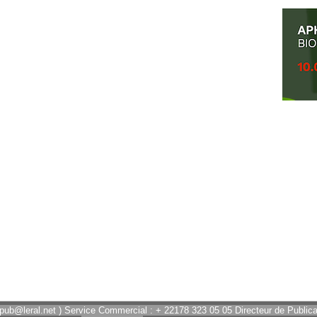
 pub@leral.net ) Service Commercial : + 22178 323 05 05 Directeur de Publicat