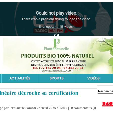
ACTUALITÉS
SPORTS
VIDÉOS
néaire décroche sa certification
LES 
gé par leral.net le Samedi 26 Avril 2025 à 12:09 | |
0
commentaire(s)|