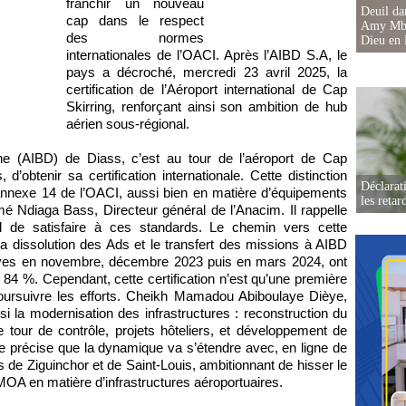
franchir un nouveau
Deuil d
cap dans le respect
Amy Mbac
des normes
Dieu en 
internationales de l’OACI. Après l’AIBD S.A, le
pays a décroché, mercredi 23 avril 2025, la
certification de l’Aéroport international de Cap
Skirring, renforçant ainsi son ambition de hub
aérien sous-régional.
agne (AIBD) de Diass, c’est au tour de l’aéroport de Cap
d’obtenir sa certification internationale. Cette distinction
Déclarat
annexe 14 de l’OACI, aussi bien en matière d’équipements
les retar
é Ndiaga Bass, Directeur général de l’Anacim. Il rappelle
onal de satisfaire à ces standards. Le chemin vers cette
a dissolution des Ads et le transfert des missions à AIBD
ives en novembre, décembre 2023 puis en mars 2024, ont
 84 %. Cependant, cette certification n’est qu’une première
poursuivre les efforts. Cheikh Mamadou Abiboulaye Dièye,
i la modernisation des infrastructures : reconstruction du
lle tour de contrôle, projets hôteliers, et développement de
 précise que la dynamique va s’étendre avec, en ligne de
ts de Ziguinchor et de Saint-Louis, ambitionnant de hisser le
A en matière d’infrastructures aéroportuaires.