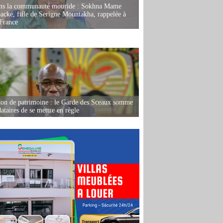
ans la communauté mouride : Sokhna Mame
ké, fille de Serigne Mountakha, rappelée à
France
ion de patrimoine : le Garde des Sceaux somme
dataires de se mettre en règle