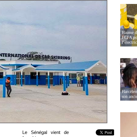
Hausse d
FCFA pou
l’électric
Harcèleme
son anc
Le Sénégal vient de