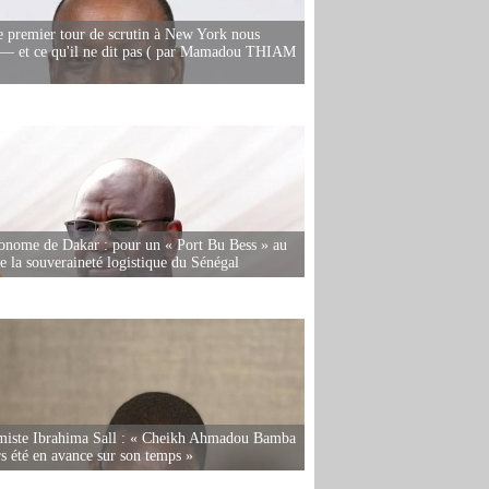
e premier tour de scrutin à New York nous
— et ce qu'il ne dit pas ( par Mamadou THIAM
onome de Dakar : pour un « Port Bu Bess » au
de la souveraineté logistique du Sénégal
miste Ibrahima Sall : « Cheikh Ahmadou Bamba
rs été en avance sur son temps »