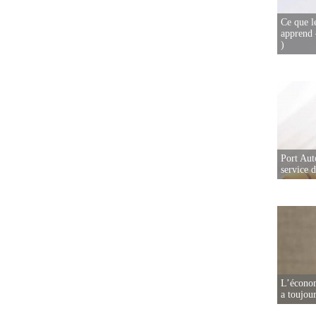
Ce que l
apprend 
)
Port Aut
service 
L’écono
a toujou