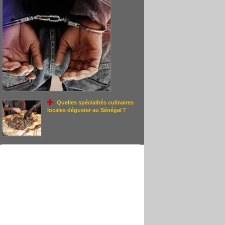
Quelles spécialités culinaires
locales déguster au Sénégal ?