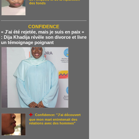
des fonds
CONFIDENCE
« J’ai été rejetée, mais je suis en paix »
: Dija Khadija révèle son divorce et livre
un témoignage poignant
Confidence: "J'ai découvert
que mon mari entretenait des
relations avec des hommes"