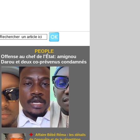
PEOPLE
Offense au chef de l'État: amignou
Darou et deux co-prévenus condamnés
Affaire Bébé Réma : les détails
de l'enquête et de la répartition