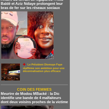
Baldé et Aziz Ndiaye prolongent leur
bras de fer sur les réseaux sociaux
Le Président Diomaye Faye
réaffirme son ambition pour une
décentralisation plus efficace
COIN DES FEMMES
Meurtre de Modou MBacké : la Dic
identifie une bande de 4 malfaiteurs
dont deux voisins proches de la victime