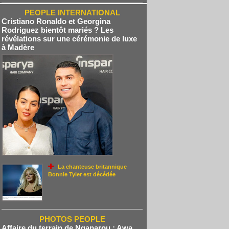
PEOPLE INTERNATIONAL
Cristiano Ronaldo et Georgina
Rodriguez bientôt mariés ? Les
révélations sur une cérémonie de luxe
à Madère
La chanteuse britannique
Bonnie Tyler est décédée
PHOTOS PEOPLE
Affaire du terrain de Ngaparou : Awa