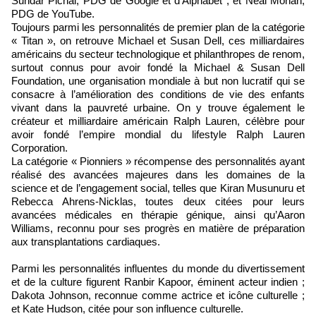
Sundar Pichai, PDG de Google et d’Alphabet ; et Neal Mohan,
PDG de YouTube.
Toujours parmi les personnalités de premier plan de la catégorie
« Titan », on retrouve Michael et Susan Dell, ces milliardaires
américains du secteur technologique et philanthropes de renom,
surtout connus pour avoir fondé la Michael & Susan Dell
Foundation, une organisation mondiale à but non lucratif qui se
consacre à l’amélioration des conditions de vie des enfants
vivant dans la pauvreté urbaine. On y trouve également le
créateur et milliardaire américain Ralph Lauren, célèbre pour
avoir fondé l’empire mondial du lifestyle Ralph Lauren
Corporation.
La catégorie « Pionniers » récompense des personnalités ayant
réalisé des avancées majeures dans les domaines de la
science et de l’engagement social, telles que Kiran Musunuru et
Rebecca Ahrens-Nicklas, toutes deux citées pour leurs
avancées médicales en thérapie génique, ainsi qu’Aaron
Williams, reconnu pour ses progrès en matière de préparation
aux transplantations cardiaques.
Parmi les personnalités influentes du monde du divertissement
et de la culture figurent Ranbir Kapoor, éminent acteur indien ;
Dakota Johnson, reconnue comme actrice et icône culturelle ;
et Kate Hudson, citée pour son influence culturelle.