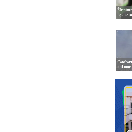
Élection
rejette t
Confront
ordonne 