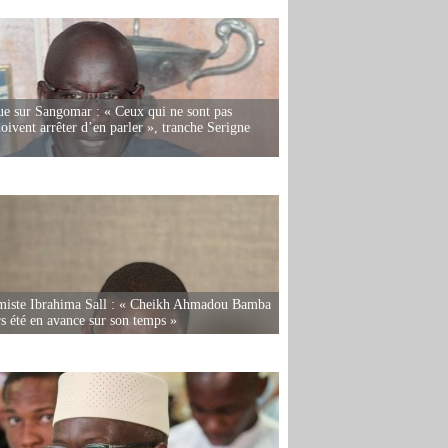
e sur Sangomar : « Ceux qui ne sont pas
oivent arrêter d’en parler », tranche Serigne
miste Ibrahima Sall : « Cheikh Ahmadou Bamba
rs été en avance sur son temps »