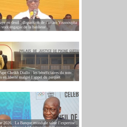
ye en deuil : disparition de l’imam Youssoupha
e voix engagée de la banlieue
Pape Cheikh Diallo : les bénéficiaires du non-
is en liberté malgré l’appel du parquet
r 2026 : La Banque mondiale salue l’expertise