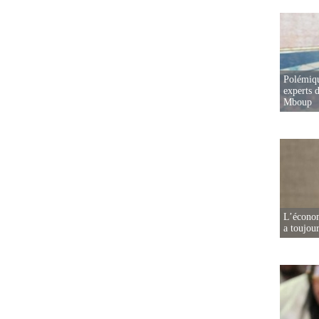
Polémiqu
experts d
Mboup
L’écono
a toujou