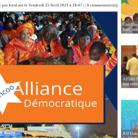
 par leral.net le Vendredi 25 Avril 2025 à 10:47 | |
0
commentaire(s)|
Guédiawa
Sarr, un
Affaire 
lieu rem
JOJ Daka