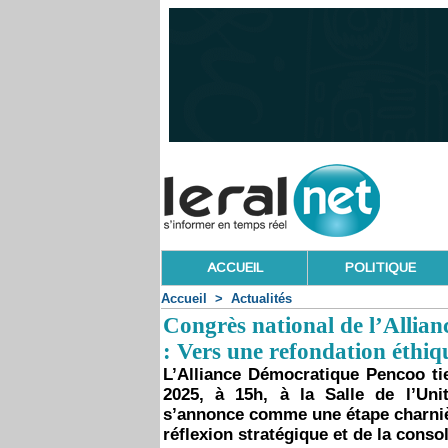
ACCUEIL
POLITIQUE
Accueil
>
Actualités
Congrès national de l’Alli
: Vers une refondation éthiqu
L’Alliance Démocratique Pencoo ti
2025, à 15h, à la Salle de l’Un
s’annonce comme une étape charnière
réflexion stratégique et de la conso