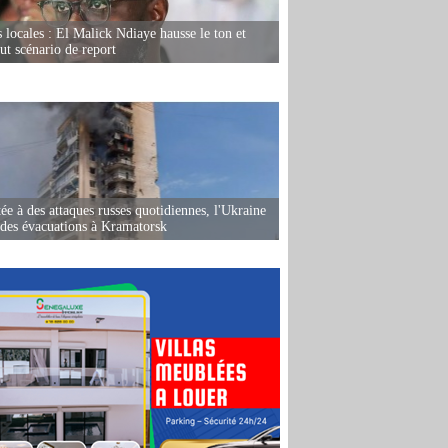
s locales : El Malick Ndiaye hausse le ton et
out scénario de report
ée à des attaques russes quotidiennes, l'Ukraine
des évacuations à Kramatorsk