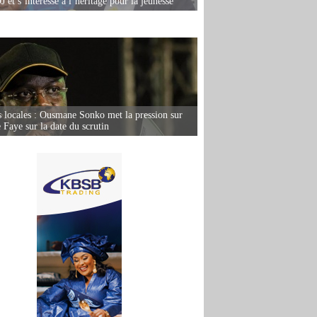
 et s’intéresse à l’héritage pour la jeunesse
s locales : Ousmane Sonko met la pression sur
Faye sur la date du scrutin