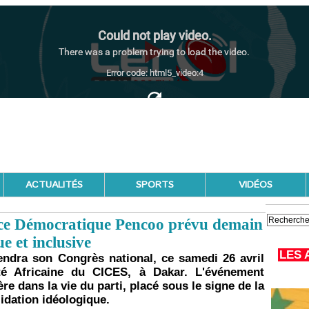
ACTUALITÉS
SPORTS
VIDÉOS
ance Démocratique Pencoo prévu demain
e et inclusive
LES 
endra son Congrès national, ce samedi 26 avril
ité Africaine du CICES, à Dakar. L'événement
 dans la vie du parti, placé sous le signe de la
lidation idéologique.