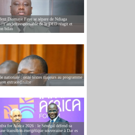
dent Diomaye Faye se sépare de Ndiaga
: l’ancien responsable de la DED réagit et
on bilan
e nationale : onze textes majeurs au programme
sion extraordinaire
fra for Africa 2026 : le Sénégal défend sa
'une transition énergétique souveraine à Dar es