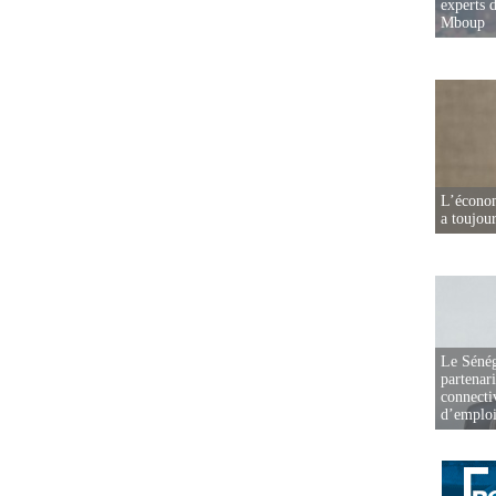
experts d
Mboup
L’écono
a toujou
Le Sénég
partenar
connectiv
d’emplo