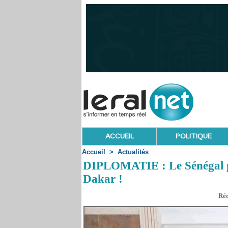
ACCUEIL
POLITIQUE
Accueil
>
Actualités
DIPLOMATIE : Le Sénégal por
Dakar !
Réd