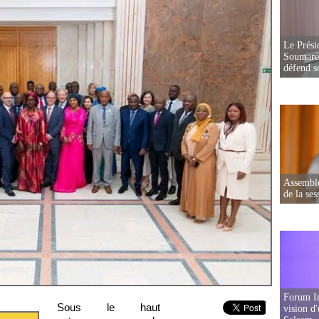
Le Prési
Soumaré 
défend s
Assemblé
de la ses
Forum In
Sous le haut
vision d