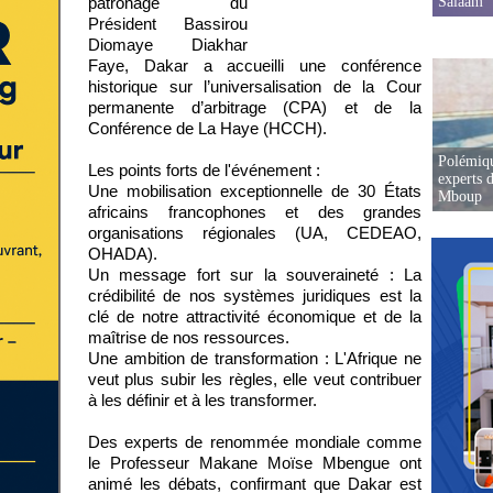
Salaam
patronage du
Président Bassirou
Diomaye Diakhar
Faye, Dakar a accueilli une conférence
historique sur l’universalisation de la Cour
permanente d’arbitrage (CPA) et de la
Conférence de La Haye (HCCH).
Polémiqu
Les points forts de l'événement :
experts d
Une mobilisation exceptionnelle de 30 États
Mboup
africains francophones et des grandes
organisations régionales (UA, CEDEAO,
OHADA).
Un message fort sur la souveraineté : La
crédibilité de nos systèmes juridiques est la
clé de notre attractivité économique et de la
maîtrise de nos ressources.
Une ambition de transformation : L'Afrique ne
veut plus subir les règles, elle veut contribuer
à les définir et à les transformer.
Des experts de renommée mondiale comme
le Professeur Makane Moïse Mbengue ont
animé les débats, confirmant que Dakar est