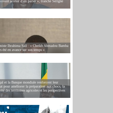
oivent arrêter d’en parler », tranche Serigne
miste Ibrahima Sall : « Cheikh Ahmadou Bamba
rs été en avance sur son temps »
al et la Banque mondiale renforcent leur
iat pour améliorer la préparation aux chocs, la
ité des territoires agricoles et les perspectives
i