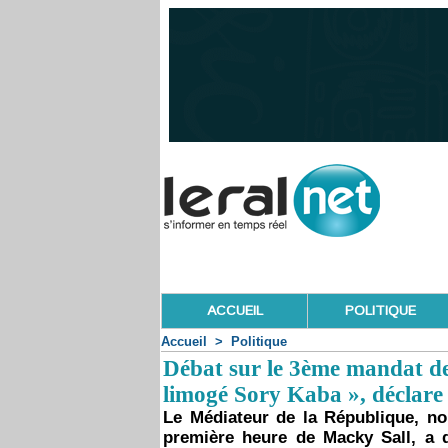
ACCUEIL
POLITIQUE
Accueil
>
Politique
Débat sur le 3ème mandat de
limogé Sory Kaba », déclare
Le Médiateur de la République, 
première heure de Macky Sall, a d