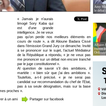
Amy Mara
le débat 
« Jamais je n’aurais
limogé Sory Kaba qui
est d’une grande
intelligence. Je ne veux
pas qu’on perde nos meilleurs éléments en
cours de route », a dit Alioune Badara Cissé
Affaire 
dans l’émission Grand Jury ce dimanche. Invité
rouvre l
à se prononcer sur le sujet, l’actuel Médiateur
Ordinate
de la République a répondu, « je ne veux pas
me prononcer sur un débat non encore tranché
par le juge constitutionnel ».
Al question de savoir s’il des ambitions, il
martèle : « bien sûr que j’ai des ambitions ».
Toutefois, a-t-il précisé. « je ne serai pas
candidat sur recommandation du chef de l’Etat,
pas à sa seule désignation, mais sur la base
 mes proches ».
er à un ami
Partager sur facebook