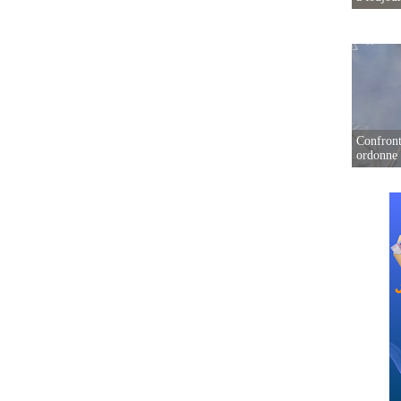
Confront
ordonne 