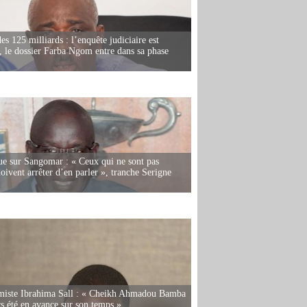
es 125 milliards : l’enquête judiciaire est
, le dossier Farba Ngom entre dans sa phase
e sur Sangomar : « Ceux qui ne sont pas
oivent arrêter d’en parler », tranche Serigne
miste Ibrahima Sall : « Cheikh Ahmadou Bamba
rs été en avance sur son temps »