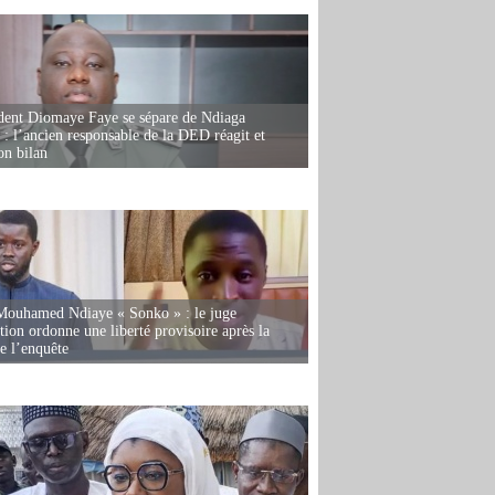
dent Diomaye Faye se sépare de Ndiaga
: l’ancien responsable de la DED réagit et
on bilan
Mouhamed Ndiaye « Sonko » : le juge
tion ordonne une liberté provisoire après la
de l’enquête