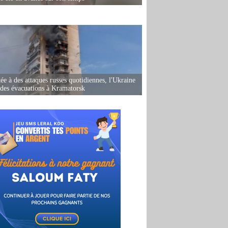
ée à des attaques russes quotidiennes, l'Ukraine
des évacuations à Kramatorsk