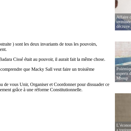
Affaire d
terminée
décisive
Polémiqu
experts d
Mboup
L’écono
a toujou