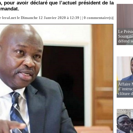
, pour avoir déclaré que l’actuel président de la
 mandat.
 leral.net le Dimanche 12 Janvier 2020 à 12:39 | |
0
commentaire(s)|
Le Prési
Soumaré 
défend s
Affaire 
d’instruc
clôture 