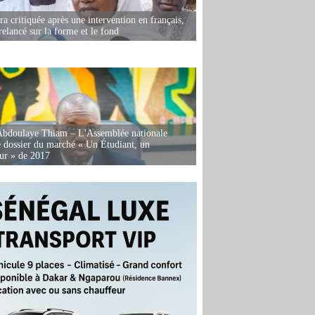
 critiquée après une intervention en français,
relancé sur la forme et le fond
Abdoulaye Thiam – L'Assemblée nationale
e dossier du marché « Un Étudiant, un
ur » de 2017