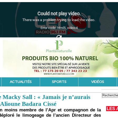
ACTUALITÉS
SPORTS
VIDÉOS
 Macky Sall : « Jamais je n’aurais
 Alioune Badara Cissé
LES 
non moins membre de l’Apr et compagnon de la
éploré le limogeage de l’ancien Directeur des