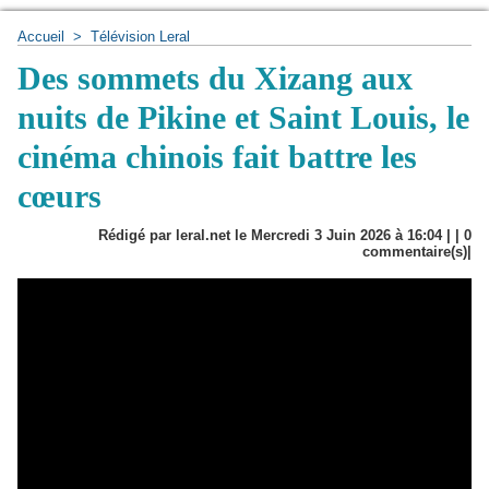
Accueil
>
Télévision Leral
Des sommets du Xizang aux
nuits de Pikine et Saint Louis, le
cinéma chinois fait battre les
cœurs
Rédigé par leral.net le Mercredi 3 Juin 2026 à 16:04 | |
0
commentaire(s)|