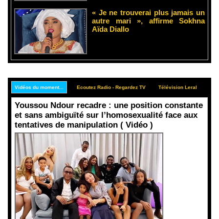
« Je ne trouverai plus jamais un
autre mari », affirme Sokhna
Aïda Diallo
Vidéos du moment...
Ecoutez Radio - Regardez TV
Télévision Leral
Rep
Youssou Ndour recadre : une position constante
et sans ambiguïté sur l’homosexualité face aux
tentatives de manipulation ( Vidéo )
Face aux
interprétati
ons
malveillant
es et aux
tentatives
de
récupératio
n visant à