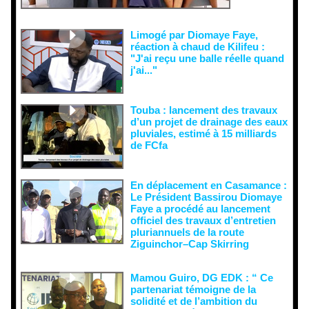
semer le
doute...
Limogé par Diomaye Faye,
réaction à chaud de Kilifeu :
"J'ai reçu une balle réelle quand
j'ai..."
Touba : lancement des travaux
d’un projet de drainage des eaux
pluviales, estimé à 15 milliards
de FCfa ‎
En déplacement en Casamance :
Le Président Bassirou Diomaye
Faye a procédé au lancement
officiel des travaux d’entretien
pluriannuels de la route
Ziguinchor–Cap Skirring
Mamou Guiro, DG EDK : “ Ce
partenariat témoigne de la
solidité et de l’ambition du