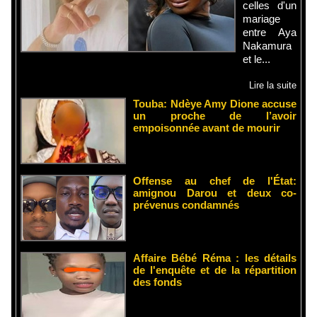
celles d'un
mariage
entre Aya
Nakamura
et le...
Lire la suite
Touba: Ndèye Amy Dione accuse
un proche de l’avoir
empoisonnée avant de mourir
Offense au chef de l'État:
amignou Darou et deux co-
prévenus condamnés
Affaire Bébé Réma : les détails
de l'enquête et de la répartition
des fonds