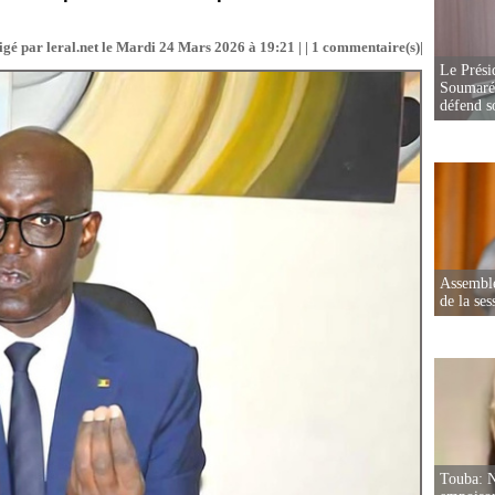
gé par leral.net le Mardi 24 Mars 2026 à 19:21 | |
1
commentaire(s)|
Le Prési
Soumaré 
défend s
Assemblé
de la ses
Touba: N