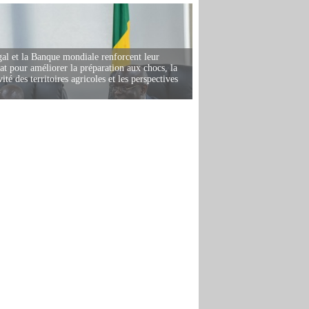
al et la Banque mondiale renforcent leur
iat pour améliorer la préparation aux chocs, la
ité des territoires agricoles et les perspectives
i