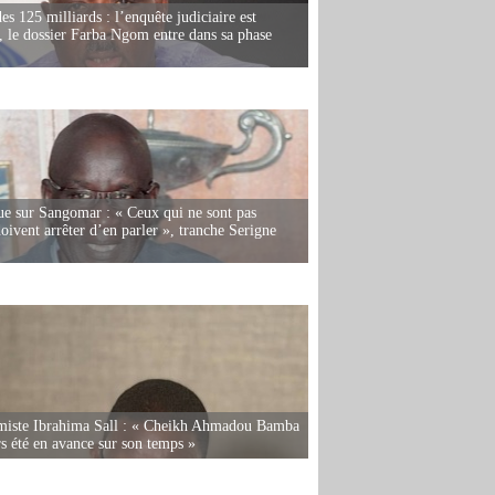
es 125 milliards : l’enquête judiciaire est
, le dossier Farba Ngom entre dans sa phase
e sur Sangomar : « Ceux qui ne sont pas
oivent arrêter d’en parler », tranche Serigne
miste Ibrahima Sall : « Cheikh Ahmadou Bamba
rs été en avance sur son temps »