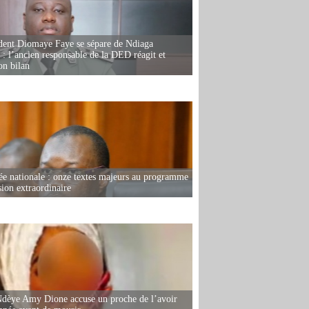
dent Diomaye Faye se sépare de Ndiaga
: l’ancien responsable de la DED réagit et
on bilan
e nationale : onze textes majeurs au programme
sion extraordinaire
dèye Amy Dione accuse un proche de l’avoir