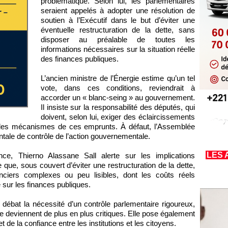
problématique. Selon lui, les parlementaires
seraient appelés à adopter une résolution de
soutien à l’Exécutif dans le but d’éviter une
éventuelle restructuration de la dette, sans
disposer au préalable de toutes les
informations nécessaires sur la situation réelle
des finances publiques.
L’ancien ministre de l’Énergie estime qu’un tel
vote, dans ces conditions, reviendrait à
accorder un « blanc-seing » au gouvernement.
Il insiste sur la responsabilité des députés, qui
doivent, selon lui, exiger des éclaircissements
et les mécanismes de ces emprunts. À défaut, l’Assemblée
tale de contrôle de l’action gouvernementale.
LES 
ce, Thierno Alassane Sall alerte sur les implications
que, sous couvert d’éviter une restructuration de la dette,
nciers complexes ou peu lisibles, dont les coûts réels
sur les finances publiques.
 débat la nécessité d’un contrôle parlementaire rigoureux,
te deviennent de plus en plus critiques. Elle pose également
de la confiance entre les institutions et les citoyens.