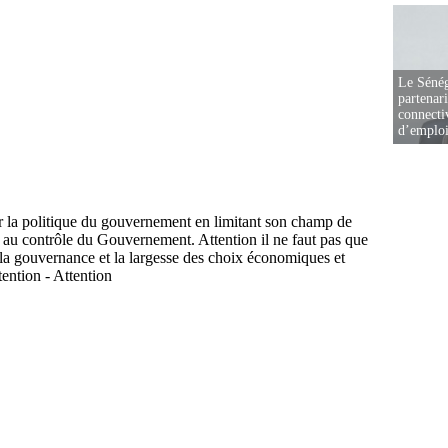
Le Sénég
partenar
connectiv
d’emplo