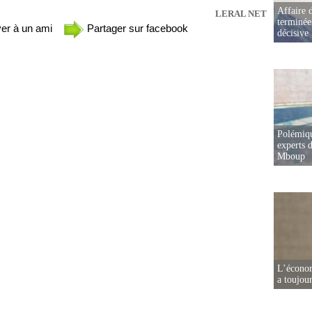
Affaire d
LERAL NET
terminée
er à un ami
Partager sur facebook
décisive
Polémiqu
experts d
Mboup
L’écono
a toujou