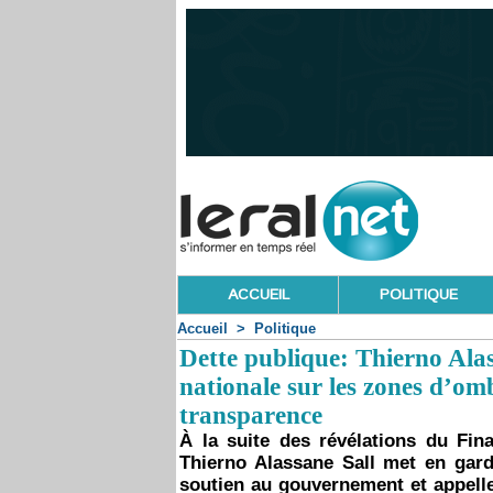
ACCUEIL
POLITIQUE
Accueil
>
Politique
Dette publique: Thierno Alas
nationale sur les zones d’om
transparence
À la suite des révélations du Fi
Thierno Alassane Sall met en gard
soutien au gouvernement et appelle