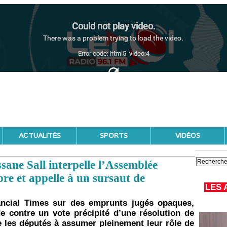
ACTUALITÉS
SPORTS
VIDÉOS
sane Sall interpelle l’Assemblée
bre et appelle à un sursaut de
LES 
nancial Times sur des emprunts jugés opaques,
e contre un vote précipité d’une résolution de
 les députés à assumer pleinement leur rôle de