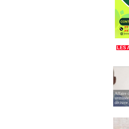
LES 
Affaire d
terminée
décisive