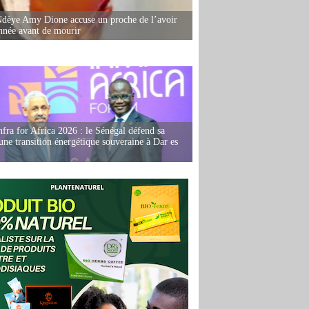
dèye Amy Dione accuse un proche de l’avoir
née avant de mourir
fra for Africa 2026 : le Sénégal défend sa
'une transition énergétique souveraine à Dar es