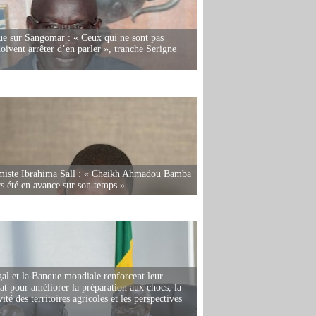
e sur Sangomar : « Ceux qui ne sont pas
oivent arrêter d’en parler », tranche Serigne
miste Ibrahima Sall : « Cheikh Ahmadou Bamba
rs été en avance sur son temps »
al et la Banque mondiale renforcent leur
iat pour améliorer la préparation aux chocs, la
ité des territoires agricoles et les perspectives
i