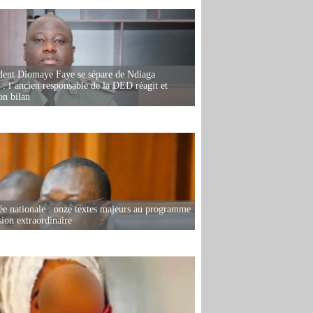
dent Diomaye Faye se sépare de Ndiaga
: l’ancien responsable de la DED réagit et
on bilan
e nationale : onze textes majeurs au programme
sion extraordinaire