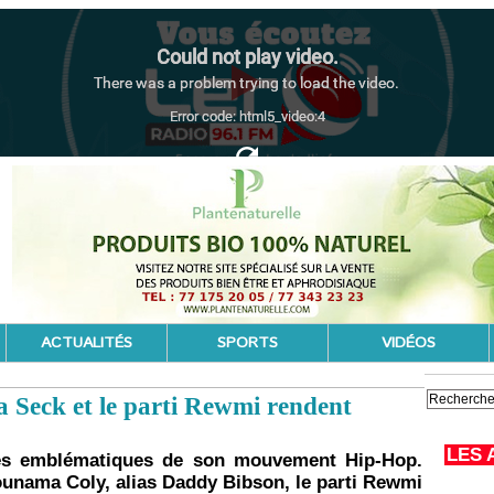
ACTUALITÉS
SPORTS
VIDÉOS
sa Seck et le parti Rewmi rendent
LES 
ures emblématiques de son mouvement Hip-Hop.
ounama Coly, alias Daddy Bibson, le parti Rewmi