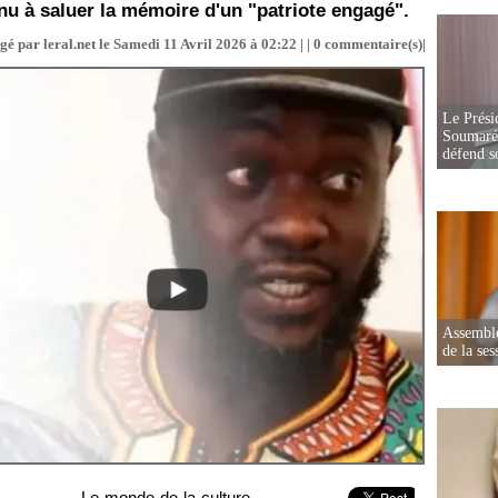
enu à saluer la mémoire d'un "patriote engagé".
gé par leral.net le Samedi 11 Avril 2026 à 02:22 | |
0
commentaire(s)|
Le Prési
Soumaré 
défend s
Assemblé
de la ses
Le monde de la culture