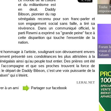
et du militantisme est
Touba: N
en deuil. Daddy
empoison
Bibson, pionnier du rap
sénégalais reconnu pour son franc-parler et
son engagement social sans faille, a tiré sa
révérence. Dans un communiqué officiel, le
parti Rewmi a exprimé sa "grande peine" face à
cette disparition qui touche l'ensemble de la
nation.
Forum In
vision d
ant hommage à l'artiste, soulignant son dévouement envers
Salaam
alement présenté ses condoléances les plus attristées à la
égalais ainsi qu'au peuple tout entier. Des prières ont été
e l'accompagne et que ses proches trouvent la force de
le départ de Daddy Bibson, c'est une voix puissante de la
sen" qui s'éteint.
LERAL NET
er à un ami
Partager sur facebook