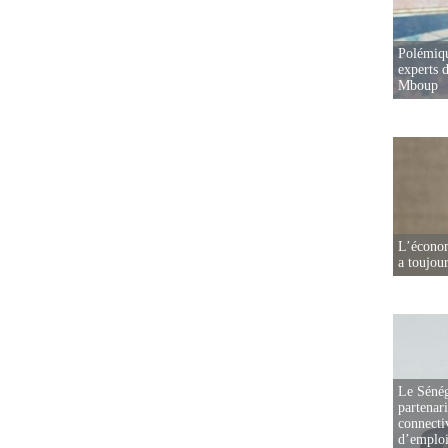
Polémiqu
experts d
Mboup
L’écono
a toujou
Le Sénég
partenar
connectiv
d’emplo