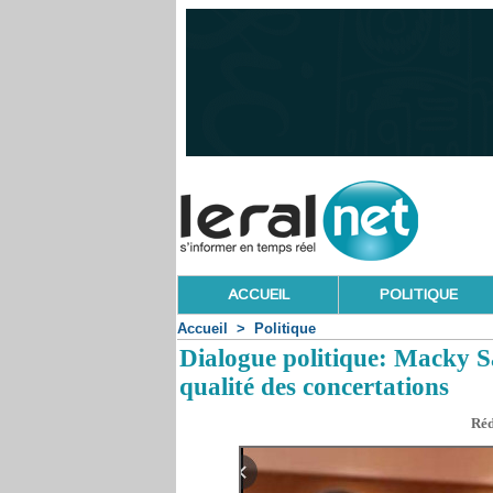
ACCUEIL
POLITIQUE
Accueil
>
Politique
Dialogue politique: Macky Sal
qualité des concertations
Réd