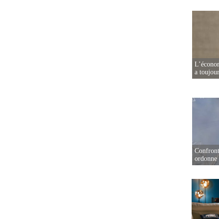
L’écono
a toujou
Confront
ordonne 