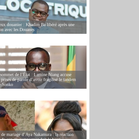
eux douanier : Khadim Ba libéré après une
ion avec les Douanes
 sommet de l’État : Lamine Niang accuse
 prises de parole d’avoir fragilisé le tandem
-Sonko
de mariage d’Aya Nakamura : la réaction