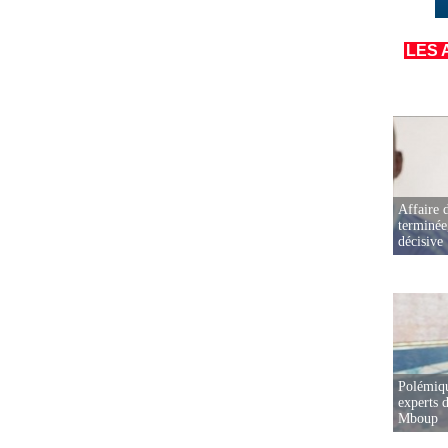
LES 
Affaire d
terminée
décisive
Polémiqu
experts d
Mboup