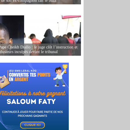
e de son ex-compagnon fait le buzz
ape Cheikh Diallo : le juge clôt l’instruction et
lusieurs inculpés devant le tribunal