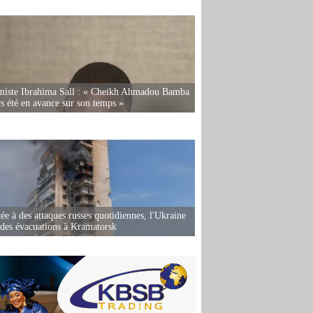
miste Ibrahima Sall : « Cheikh Ahmadou Bamba
rs été en avance sur son temps »
ée à des attaques russes quotidiennes, l'Ukraine
des évacuations à Kramatorsk