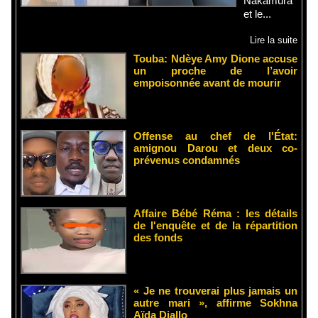
Nakamura
et le...
Lire la suite
Touba: Ndèye Amy Dione accuse
un proche de l’avoir
empoisonnée avant de mourir
Offense au chef de l'État:
amignou Darou et deux co-
prévenus condamnés
Affaire Bébé Réma : les détails
de l'enquête et de la répartition
des fonds
« Je ne trouverai plus jamais un
autre mari », affirme Sokhna
Aïda Diallo