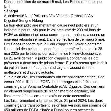
Dans son édition de ce mardi 5 mai, Les Échos rapporte que
[…]
Sénégal
Atlanticactu/ Neuf Policiers/ Vol/ Vonama Ombatidé/ Aly
Djiguiba/ Serigne Ndong
Le feuilleton judiciaire mettant en cause neuf policiers et un
indicateur, poursuivis pour le vol présumé de 200 millions de
FCFA au détriment de deux commerçants maliens, a connu un
nouveau rebondissement. Dans son édition de ce mardi 5 mai,
Les Échos
rapporte que la Cour d’appel de Dakar a confirmé
l’essentiel des peines prononcées en première instance le 28
mai 2025 par le tribunal correctionnel de Pikine-Guédiawaye.
Le 21 avril dernier, la juridiction d’appel a condamné les dix
prévenus à deux ans de prison ferme. Elle n’a retenu que le délit
de vol en réunion, écartant les charges d’association de
malfaiteurs et d’abus d’autorité.
Sur le plan civil, les condamnés ont été solidairement tenus de
verser 200 millions de FCFA de dommages et intérêts aux
commerçants Vonama Ombatidé et Aly Djiguiba. Ces derniers,
initialement soupçonnés de blanchiment de capitaux, ont
finalement été totalement relaxés de cette accusation.
Les faits remontent à la nuit du 20 au 21 juillet 2024. Les deux
commerçants transportaient, selon leur version, une somme de
650 millions de FCFA, filmée à Dubaï pour en attester la