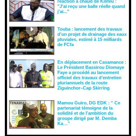
réaction à chaud de Kilifeu :
"J'ai reçu une balle réelle quand
j'ai..."
Touba : lancement des travaux
d’un projet de drainage des eaux
pluviales, estimé à 15 milliards
de FCfa ‎
En déplacement en Casamance :
Le Président Bassirou Diomaye
Faye a procédé au lancement
officiel des travaux d’entretien
pluriannuels de la route
Ziguinchor–Cap Skirring
Mamou Guiro, DG EDK : “ Ce
partenariat témoigne de la
solidité et de l’ambition du
groupe dirigé par M. Demba
Ka…”