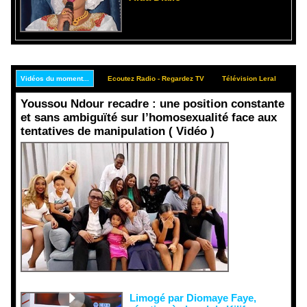
Vidéos du moment...
Ecoutez Radio - Regardez TV
Télévision Leral
Rep
Youssou Ndour recadre : une position constante
et sans ambiguïté sur l’homosexualité face aux
tentatives de manipulation ( Vidéo )
Face aux
interprétati
ons
malveillant
es et aux
tentatives
de
récupératio
n visant à
semer le
doute...
Limogé par Diomaye Faye,