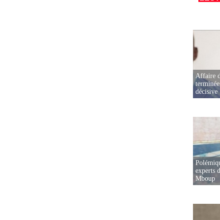
Affaire d
terminée
décisive
Polémiqu
experts d
Mboup