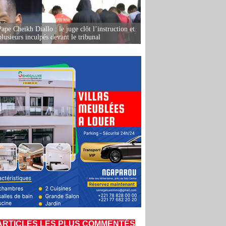
ape Cheikh Diallo : le juge clôt l’instruction et
lusieurs inculpés devant le tribunal
ARTICLES LES PLUS COMMENTÉS