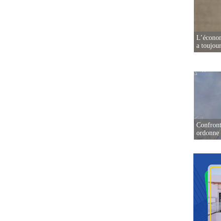
L’écono
a toujou
Confront
ordonne 