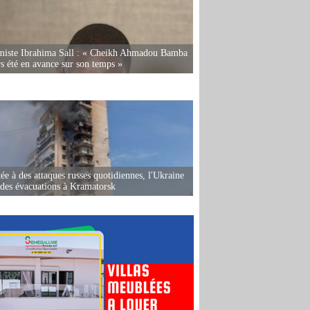
miste Ibrahima Sall : « Cheikh Ahmadou Bamba
rs été en avance sur son temps »
ée à des attaques russes quotidiennes, l'Ukraine
des évacuations à Kramatorsk