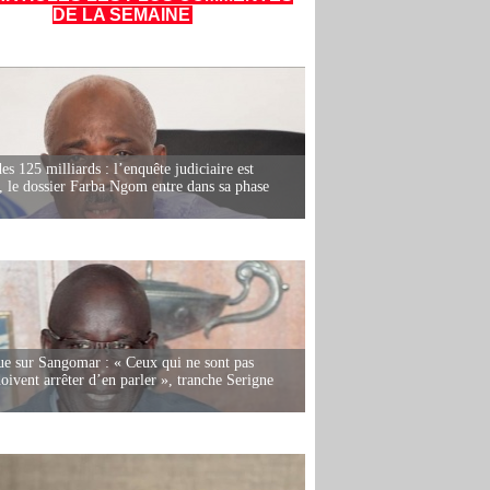
DE LA SEMAINE
es 125 milliards : l’enquête judiciaire est
, le dossier Farba Ngom entre dans sa phase
e sur Sangomar : « Ceux qui ne sont pas
oivent arrêter d’en parler », tranche Serigne