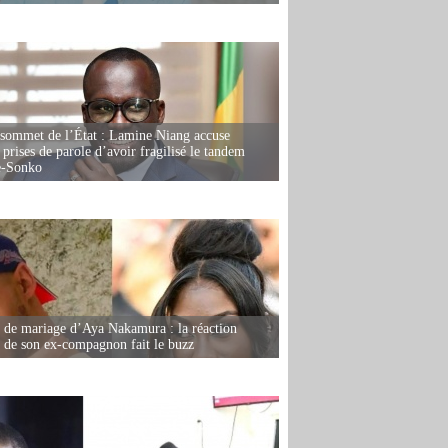
 sommet de l’État : Lamine Niang accuse
 prises de parole d’avoir fragilisé le tandem
-Sonko
de mariage d’Aya Nakamura : la réaction
e de son ex-compagnon fait le buzz