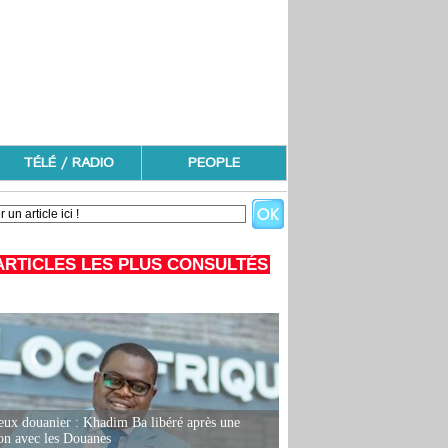
TÉLÉ / RADIO
PEOPLE
ARTICLES LES PLUS CONSULTÉS
eux douanier : Khadim Ba libéré après une
ion avec les Douanes