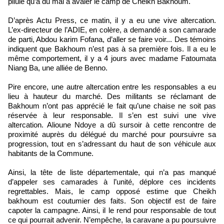
pilule qu’a du mal à avaler le camp de Cheikh Bakhoum.
D’après Actu Press, ce matin, il y a eu une vive altercation.
L’ex-directeur de l’ADIE, en colère, a demandé a son camarade
de parti, Abdou karim Fofana, d’aller se faire voir... Des témoins
indiquent que Bakhoum n’est pas à sa première fois. Il a eu le
même comportement, il y a 4 jours avec madame Fatoumata
Niang Ba, une alliée de Benno.
Pire encore, une autre altercation entre les responsables a eu
lieu à hauteur du marché. Des militants se réclamant de
Bakhoum n’ont pas apprécié le fait qu’une chaise ne soit pas
réservée à leur responsable. Il s’en est suivi une vive
altercation. Alioune Ndoye a dû sursoir à cette rencontre de
proximité auprès du délégué du marché pour poursuivre sa
progression, tout en s’adressant du haut de son véhicule aux
habitants de la Commune.
Ainsi, la tête de liste départementale, qui n’a pas manqué
d’appeler ses camarades à l’unité, déplore ces incidents
regrettables. Mais, le camp opposé estime que Cheikh
bakhoum est coutumier des faits. Son objectif est de faire
capoter la campagne. Ainsi, il le rend pour responsable de tout
ce qui pourrait advenir. N’empêche, la caravane a pu poursuivre