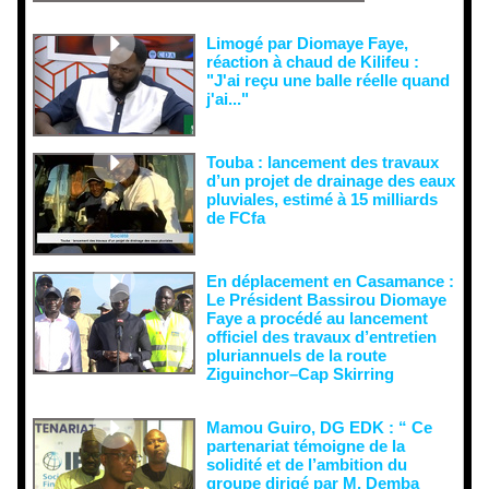
doute...
Limogé par Diomaye Faye,
réaction à chaud de Kilifeu :
"J'ai reçu une balle réelle quand
j'ai..."
Touba : lancement des travaux
d’un projet de drainage des eaux
pluviales, estimé à 15 milliards
de FCfa ‎
En déplacement en Casamance :
Le Président Bassirou Diomaye
Faye a procédé au lancement
officiel des travaux d’entretien
pluriannuels de la route
Ziguinchor–Cap Skirring
Mamou Guiro, DG EDK : “ Ce
partenariat témoigne de la
solidité et de l’ambition du
groupe dirigé par M. Demba