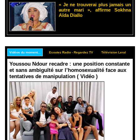
« Je ne trouverai plus jamais un
autre mari », affirme Sokhna
Aïda Diallo
Vidéos du moment...
Ecoutez Radio - Regardez TV
Télévision Leral
Rep
Youssou Ndour recadre : une position constante
et sans ambiguïté sur l’homosexualité face aux
tentatives de manipulation ( Vidéo )
Face aux
interprétati
ons
malveillant
es et aux
tentatives
de
récupératio
n visant à
semer le