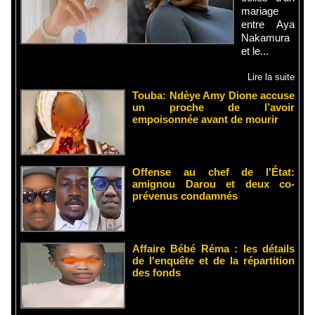
mariage
entre Aya
Nakamura
et le...
Lire la suite
Touba: Ndèye Amy Dione accuse
un proche de l’avoir
empoisonnée avant de mourir
Offense au chef de l'État:
amignou Darou et deux co-
prévenus condamnés
Affaire Bébé Réma : les détails
de l'enquête et de la répartition
des fonds