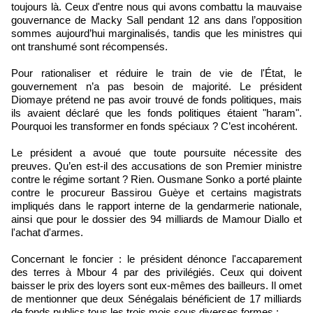
toujours là. Ceux d'entre nous qui avons combattu la mauvaise
gouvernance de Macky Sall pendant 12 ans dans l’opposition
sommes aujourd’hui marginalisés, tandis que les ministres qui
ont transhumé sont récompensés.
Pour rationaliser et réduire le train de vie de l'État, le
gouvernement n’a pas besoin de majorité. Le président
Diomaye prétend ne pas avoir trouvé de fonds politiques, mais
ils avaient déclaré que les fonds politiques étaient "haram".
Pourquoi les transformer en fonds spéciaux ? C’est incohérent.
Le président a avoué que toute poursuite nécessite des
preuves. Qu’en est-il des accusations de son Premier ministre
contre le régime sortant ? Rien. Ousmane Sonko a porté plainte
contre le procureur Bassirou Guèye et certains magistrats
impliqués dans le rapport interne de la gendarmerie nationale,
ainsi que pour le dossier des 94 milliards de Mamour Diallo et
l'achat d'armes.
Concernant le foncier : le président dénonce l'accaparement
des terres à Mbour 4 par des privilégiés. Ceux qui doivent
baisser le prix des loyers sont eux-mêmes des bailleurs. Il omet
de mentionner que deux Sénégalais bénéficient de 17 milliards
de fonds publics tous les trois mois sous diverses formes :