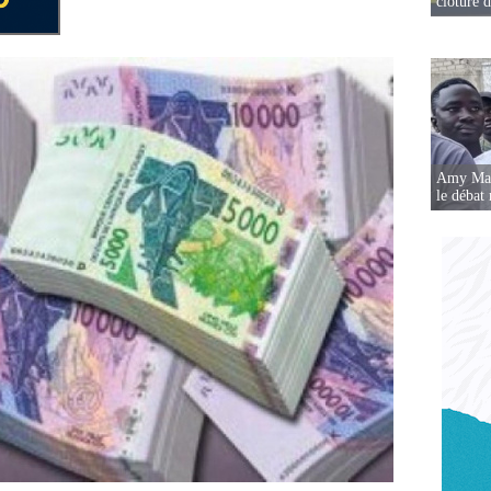
clôture 
Amy Mara
le débat 