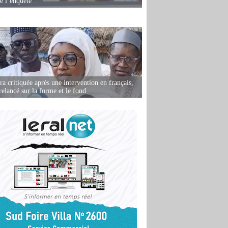
de l’enquête
 critiquée après une intervention en français,
relancé sur la forme et le fond