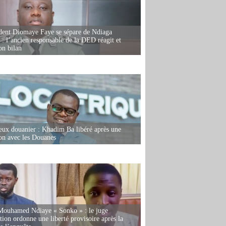
dent Diomaye Faye se sépare de Ndiaga
: l’ancien responsable de la DED réagit et
on bilan
eux douanier : Khadim Ba libéré après une
ion avec les Douanes
Mouhamed Ndiaye « Sonko » : le juge
tion ordonne une liberté provisoire après la