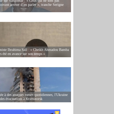
e sur Sangomar : « Ceux qui ne sont pas
oivent arrêter d’en parler », tranche Serigne
miste Ibrahima Sall : « Cheikh Ahmadou Bamba
rs été en avance sur son temps »
ée à des attaques russes quotidiennes, l'Ukraine
des évacuations à Kramatorsk