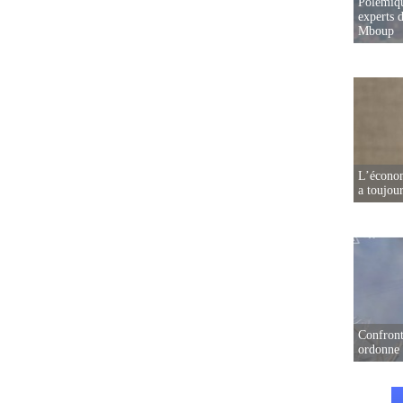
Polémiqu
experts d
Mboup
L’écono
a toujou
Confront
ordonne 