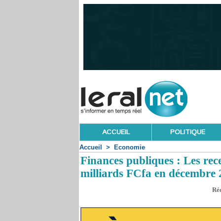
ACCUEIL
POLITIQUE
Accueil
>
Economie
Finances publiques : Les rec
milliards FCfa en décembre
Réd