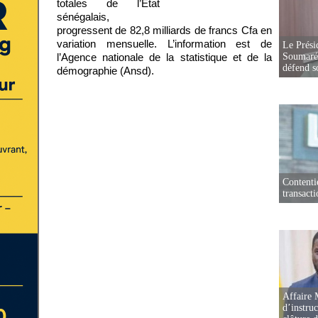
totales de l’Etat
sénégalais,
progressent de 82,8 milliards de francs Cfa en
variation mensuelle. L’information est de
Le Prési
l’Agence nationale de la statistique et de la
Soumaré 
défend s
démographie (Ansd).
Contenti
transact
Affaire 
d’instruc