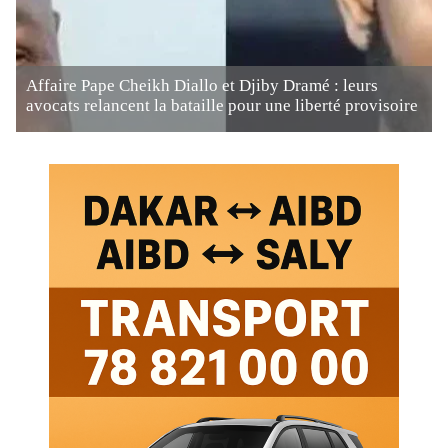
Affaire Pape Cheikh Diallo et Djiby Dramé : leurs
avocats relancent la bataille pour une liberté provisoire