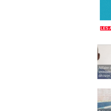
LES 
Affaire d
terminée
décisive