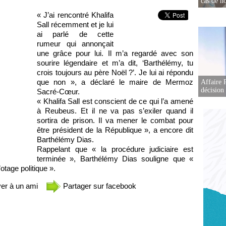
cas de no
« J’ai rencontré Khalifa
Sall récemment et je lui
ai parlé de cette
rumeur qui annonçait
une grâce pour lui. Il m’a regardé avec son
sourire légendaire et m’a dit, ‘Barthélémy, tu
crois toujours au père Noël ?’. Je lui ai répondu
que non », a déclaré le maire de Mermoz
Affaire 
décision
Sacré-Cœur.
« Khalifa Sall est conscient de ce qui l’a amené
à Reubeus. Et il ne va pas s’exiler quand il
sortira de prison. Il va mener le combat pour
être président de la République », a encore dit
Barthélémy Dias.
Rappelant que « la procédure judiciaire est
terminée », Barthélémy Dias souligne que «
’otage politique ».
er à un ami
Partager sur facebook