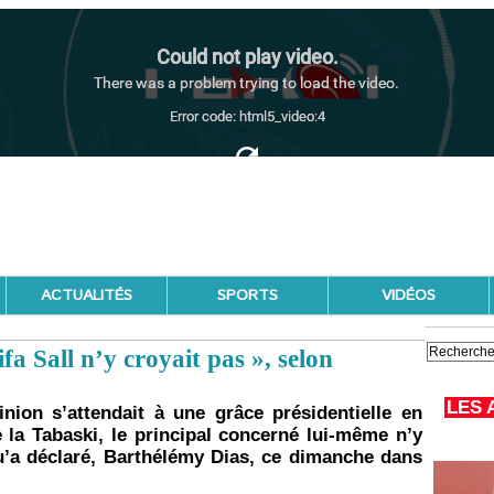
ACTUALITÉS
SPORTS
VIDÉOS
fa Sall n’y croyait pas », selon
LES 
nion s’attendait à une grâce présidentielle en
de la Tabaski, le principal concerné lui-même n’y
qu’a déclaré, Barthélémy Dias, ce dimanche dans