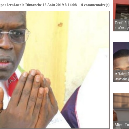
par leral.net le Dimanche 18 Août 2019 à 14:08 | |
0
commentaire(s)|
Deuil à 
» n’est p
Affaire P
renvoie p
Mimi Tou