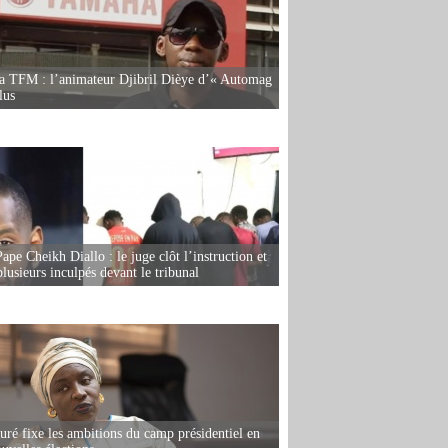
la TFM : l’animateur Djibril Dièye d’« Automag
lus
ape Cheikh Diallo : le juge clôt l’instruction et
lusieurs inculpés devant le tribunal
ré fixe les ambitions du camp présidentiel en