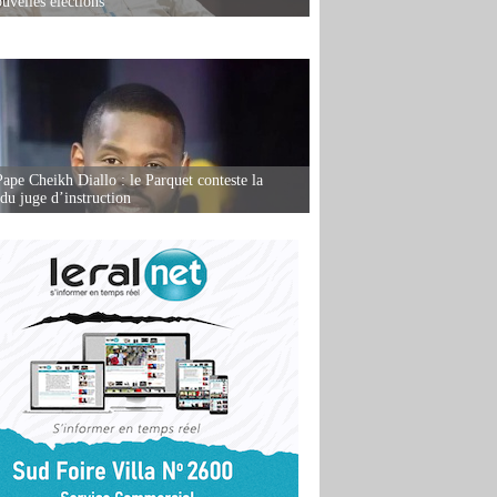
uvelles élections
Pape Cheikh Diallo : le Parquet conteste la
 du juge d’instruction