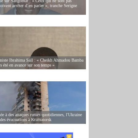
e sur Sangomar : « Ceux qui ne sont pas
oivent arrêter d’en parler », tranche Serigne
miste Ibrahima Sall : « Cheikh Ahmadou Bamba
rs été en avance sur son temps »
ée à des attaques russes quotidiennes, l'Ukraine
des évacuations à Kramatorsk