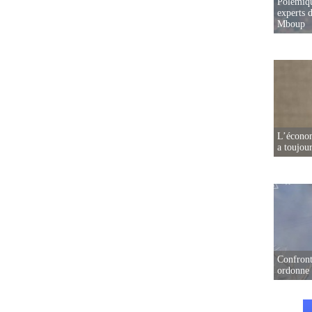
Polémiqu
experts d
Mboup
L’écono
a toujou
Confront
ordonne 