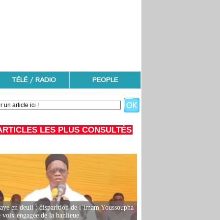
TÉLÉ / RADIO
PEOPLE
ARTICLES LES PLUS CONSULTÉS
ye en deuil : disparition de l’imam Youssoupha
e voix engagée de la banlieue