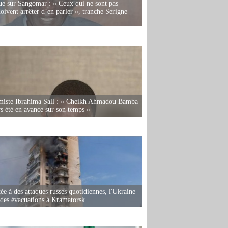
e sur Sangomar : « Ceux qui ne sont pas
oivent arrêter d’en parler », tranche Serigne
miste Ibrahima Sall : « Cheikh Ahmadou Bamba
rs été en avance sur son temps »
ée à des attaques russes quotidiennes, l'Ukraine
des évacuations à Kramatorsk