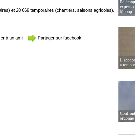
Polémiqu
experts d
aires) et 20 068 temporaires (chantiers, saisons agricoles).
Mboup
er à un ami
Partager sur facebook
L’écono
a toujou
Confront
ordonne 