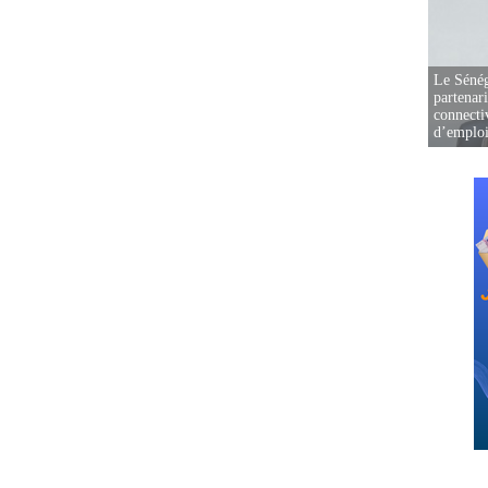
Le Sénég
partenar
connectiv
d’emplo