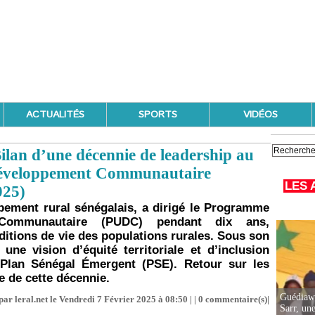
ACTUALITÉS
SPORTS
VIDÉOS
lan d’une décennie de leadership au
éveloppement Communautaire
LES 
025)
pement rural sénégalais, a dirigé le Programme
Communautaire (PUDC) pendant dix ans,
itions de vie des populations rurales. Sous son
une vision d’équité territoriale et d’inclusion
 Plan Sénégal Émergent (PSE). Retour sur les
e de cette décennie.
Guédiawa
par leral.net le Vendredi 7 Février 2025 à 08:50 | |
0
commentaire(s)|
Sarr, un