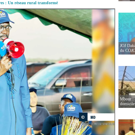
res : Un réseau rural transformé
JOJ Daka
du COJOJ
Mbour : 
domicile 