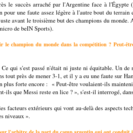
près le succès arraché par l'Argentine face à l'Égypte
pour une faute assez légère à l'autre bout du terrain e
u juste avant le troisième but des champions du monde.
 micro de beIN Sports).
nir le champion du monde dans la compétition ? Peut-être
Ce qui s'est passé n'était ni juste ni équitable. Un de
 tout près de mener 3-1, et il y a eu une faute sur Ham
çon plus forte encore : « Peut-être voulaient-ils maint
t-ils que Messi reste en lice ? », s'est-il interrogé, da
s des facteurs extérieurs qui vont au-delà des aspects 
es niveaux ».
 sur l'arbitre de la part du camp argentin qui ont conduit à