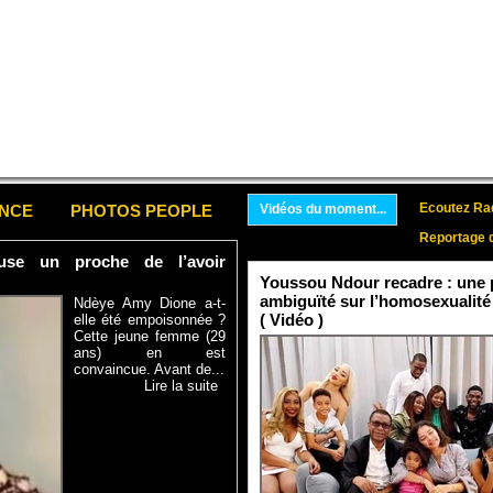
Ecoutez Rad
ENCE
PHOTOS PEOPLE
Vidéos du moment...
Reportage 
se un proche de l’avoir
Youssou Ndour recadre : une p
ambiguïté sur l’homosexualité
Ndèye Amy Dione a-t-
( Vidéo )
elle été empoisonnée ?
Cette jeune femme (29
ans) en est
convaincue. Avant de...
Lire la suite