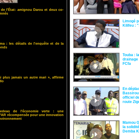
 de l'État: amignou Darou et deux co-
amnés
Limogé p
Kilifeu : 
ma : les détails de l'enquête et de la
fonds
Touba : l
drainage 
FCfa ‎
i plus jamais un autre mari », affirme
llo
En dépla
Bassirou
officiel 
route Zi
 Cedeao de l’économie verte : une
ISFAR récompensée pour une innovation
environnement
Mamou Gu
la solidi
Demba 