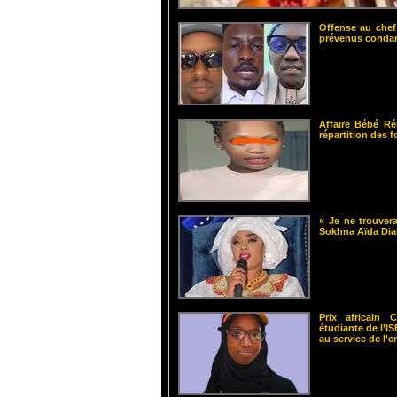
Offense au chef
prévenus cond
Affaire Bébé Ré
répartition des 
« Je ne trouvera
Sokhna Aïda Dia
Prix africain
étudiante de l’
au service de l’