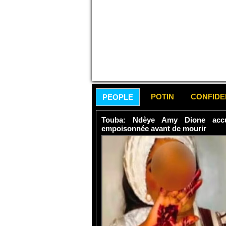
POTIN
CONFID
PEOPLE
Touba: Ndèye Amy Dione accu
empoisonnée avant de mourir