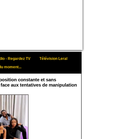
io - Regardez TV
Télévision Leral
du moment...
osition constante et sans
 face aux tentatives de manipulation
Face aux interprétations
malveillantes et aux
tentatives de
récupération visant à
semer le doute...