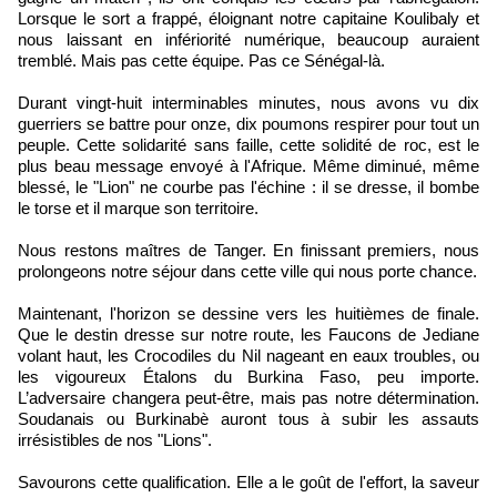
Lorsque le sort a frappé, éloignant notre capitaine Koulibaly et
nous laissant en infériorité numérique, beaucoup auraient
tremblé. Mais pas cette équipe. Pas ce Sénégal-là.
Durant vingt-huit interminables minutes, nous avons vu dix
guerriers se battre pour onze, dix poumons respirer pour tout un
peuple. Cette solidarité sans faille, cette solidité de roc, est le
plus beau message envoyé à l'Afrique. Même diminué, même
blessé, le "Lion" ne courbe pas l'échine : il se dresse, il bombe
le torse et il marque son territoire.
Nous restons maîtres de Tanger. En finissant premiers, nous
prolongeons notre séjour dans cette ville qui nous porte chance.
Maintenant, l'horizon se dessine vers les huitièmes de finale.
Que le destin dresse sur notre route, les Faucons de Jediane
volant haut, les Crocodiles du Nil nageant en eaux troubles, ou
les vigoureux Étalons du Burkina Faso, peu importe.
L’adversaire changera peut-être, mais pas notre détermination.
Soudanais ou Burkinabè auront tous à subir les assauts
irrésistibles de nos "Lions".
Savourons cette qualification. Elle a le goût de l'effort, la saveur