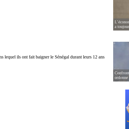
L’écono
a toujou
Confront
ordonne 