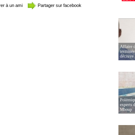
er à un ami
Partager sur facebook
Affaire d
terminée
décisive
Polémiqu
experts d
Mboup