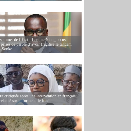
 sommet de l’État : Lamine Niang accuse
 prises de parole d’avoir fragilisé le tandem
-Sonko
 critiquée après une intervention en français,
relancé sur la forme et le fond