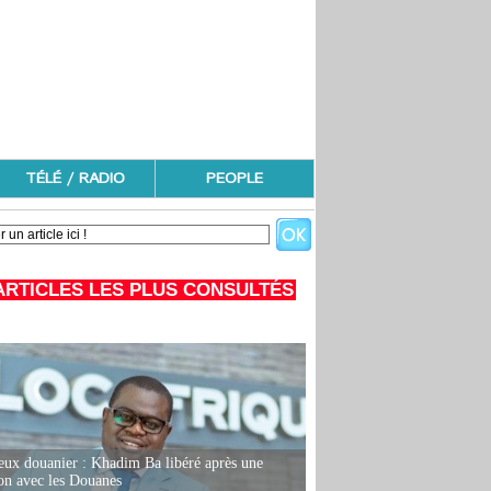
TÉLÉ / RADIO
PEOPLE
ARTICLES LES PLUS CONSULTÉS
eux douanier : Khadim Ba libéré après une
ion avec les Douanes