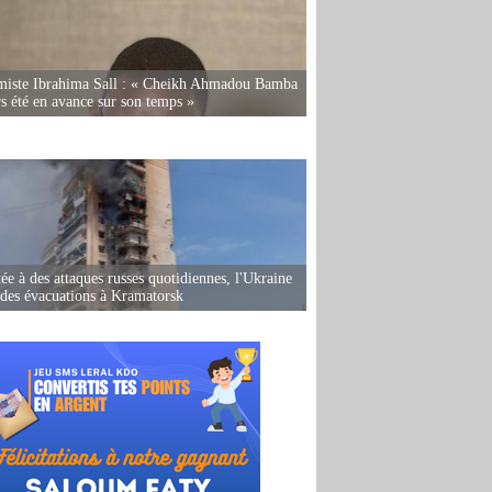
miste Ibrahima Sall : « Cheikh Ahmadou Bamba
rs été en avance sur son temps »
ée à des attaques russes quotidiennes, l'Ukraine
des évacuations à Kramatorsk