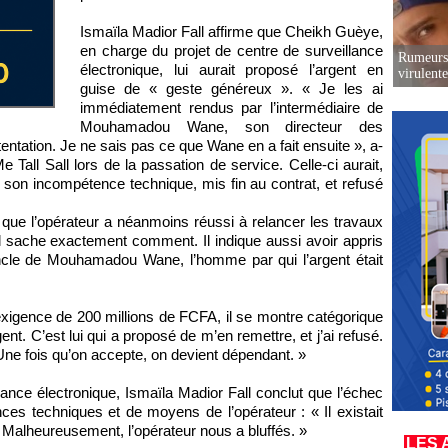
Ismaïla Madior Fall affirme que Cheikh Guèye,
en charge du projet de centre de surveillance
Rumeurs 
électronique, lui aurait proposé l’argent en
virulent
guise de « geste généreux ». « Je les ai
immédiatement rendus par l’intermédiaire de
Mouhamadou Wane, son directeur des
tentation. Je ne sais pas ce que Wane en a fait ensuite », a-
Me Tall Sall lors de la passation de service. Celle-ci aurait,
é son incompétence technique, mis fin au contrat, et refusé
e que l’opérateur a néanmoins réussi à relancer les travaux
 sache exactement comment. Il indique aussi avoir appris
l’oncle de Mouhamadou Wane, l’homme par qui l’argent était
igence de 200 millions de FCFA, il se montre catégorique
nt. C’est lui qui a proposé de m’en remettre, et j’ai refusé.
. Une fois qu’on accepte, on devient dépendant. »
lance électronique, Ismaïla Madior Fall conclut que l’échec
es techniques et de moyens de l’opérateur : « Il existait
er. Malheureusement, l’opérateur nous a bluffés. »
LES 