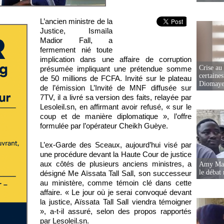
L’ancien ministre de la
Justice, Ismaïla
Madior Fall, a
fermement nié toute
implication dans une affaire de corruption
Crise au
présumée impliquant une prétendue somme
certaines
de 50 millions de FCFA. Invité sur le plateau
Diomaye
de l’émission L’Invité de MNF diffusée sur
7TV, il a livré sa version des faits, relayée par
Lesoleil.sn, en affirmant avoir refusé, « sur le
coup et de manière diplomatique », l’offre
formulée par l’opérateur Cheikh Guèye.
L’ex-Garde des Sceaux, aujourd’hui visé par
une procédure devant la Haute Cour de justice
aux côtés de plusieurs anciens ministres, a
Amy Mara
le débat 
désigné Me Aïssata Tall Sall, son successeur
au ministère, comme témoin clé dans cette
affaire. « Le jour où je serai convoqué devant
la justice, Aïssata Tall Sall viendra témoigner
», a-t-il assuré, selon des propos rapportés
par Lesoleil.sn.