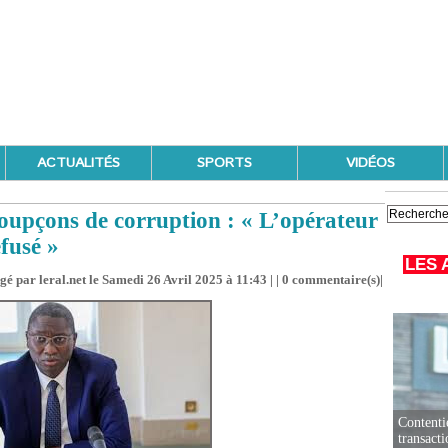
ACTUALITÉS
SPORTS
VIDÉOS
soupçons de corruption : « L’opérateur
efusé »
LES 
gé par leral.net le Samedi 26 Avril 2025 à 11:43 | |
0
commentaire(s)|
Contenti
transact