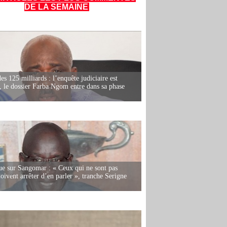
DE LA SEMAINE
es 125 milliards : l’enquête judiciaire est
, le dossier Farba Ngom entre dans sa phase
e sur Sangomar : « Ceux qui ne sont pas
oivent arrêter d’en parler », tranche Serigne