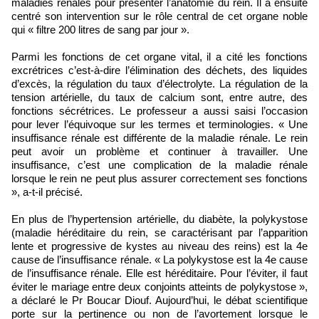
maladies rénales pour présenter l’anatomie du rein. Il a ensuite
centré son intervention sur le rôle central de cet organe noble
qui « filtre 200 litres de sang par jour ».
Parmi les fonctions de cet organe vital, il a cité les fonctions
excrétrices c’est-à-dire l’élimination des déchets, des liquides
d’excès, la régulation du taux d’électrolyte. La régulation de la
tension artérielle, du taux de calcium sont, entre autre, des
fonctions sécrétrices. Le professeur a aussi saisi l’occasion
pour lever l’équivoque sur les termes et terminologies. « Une
insuffisance rénale est différente de la maladie rénale. Le rein
peut avoir un problème et continuer à travailler. Une
insuffisance, c’est une complication de la maladie rénale
lorsque le rein ne peut plus assurer correctement ses fonctions
», a-t-il précisé.
En plus de l’hypertension artérielle, du diabète, la polykystose
(maladie héréditaire du rein, se caractérisant par l’apparition
lente et progressive de kystes au niveau des reins) est la 4e
cause de l’insuffisance rénale. « La polykystose est la 4e cause
de l’insuffisance rénale. Elle est héréditaire. Pour l’éviter, il faut
éviter le mariage entre deux conjoints atteints de polykystose »,
a déclaré le Pr Boucar Diouf. Aujourd’hui, le débat scientifique
porte sur la pertinence ou non de l’avortement lorsque le