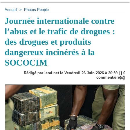
Accueil
>
Photos People
Journée internationale contre
l’abus et le trafic de drogues :
des drogues et produits
dangereux incinérés à la
SOCOCIM
Rédigé par leral.net le Vendredi 26 Juin 2026 à 20:39 | |
0
commentaire(s)|