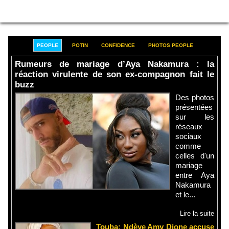
PEOPLE
POTIN
CONFIDENCE
PHOTOS PEOPLE
Rumeurs de mariage d’Aya Nakamura : la
réaction virulente de son ex-compagnon fait le
buzz
Des photos
présentées
sur les
réseaux
sociaux
comme
celles d'un
mariage
entre Aya
Nakamura
et le...
Lire la suite
Touba: Ndèye Amy Dione accuse