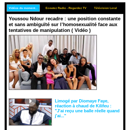
Vidéos du moment...
Ecoutez Radio - Regardez TV
Télévision Leral
Rep
Youssou Ndour recadre : une position constante
et sans ambiguïté sur l’homosexualité face aux
tentatives de manipulation ( Vidéo )
Face aux
interprétati
ons
malveillant
es et aux
tentatives
de
récupératio
n visant à
semer le
doute...
Limogé par Diomaye Faye,
réaction à chaud de Kilifeu :
"J'ai reçu une balle réelle quand
j'ai..."