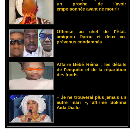
un proche de l’avoir
empoisonnée avant de mourir
Offense au chef de l'État:
amignou Darou et deux co-
prévenus condamnés
Affaire Bébé Réma : les détails
de l'enquête et de la répartition
des fonds
« Je ne trouverai plus jamais un
autre mari », affirme Sokhna
Aïda Diallo